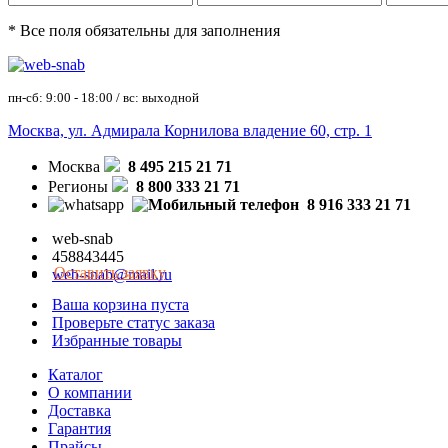
* Все поля обязательны для заполнения
пн-сб: 9:00 - 18:00 / вс: выходной
Москва, ул. Адмирала Корнилова владение 60, стр. 1
Москва
8 495 215 21 71
Регионы
8 800 333 21 71
8 916 333 21 71
web-snab
458843445
Оставить заявку
web-snab@mail.ru
Ваша корзина пуста
Проверьте статус заказа
Избранные товары
Каталог
О компании
Доставка
Гарантия
Прайсы