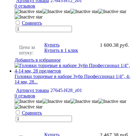
Артикул товара
27645-H12_z01
0 отзывов
Сравнить
Купить
1 600.38
руб.
Цена за
Купить в 1 клик
штуку:
Добавить в избранное
Головки торцевые в наборе Зубр Профессионал 1/4", 4-
14 мм, 28...
Артикул товара
27645-H28_z01
0 отзывов
Сравнить
Купить
2 467.38
руб.