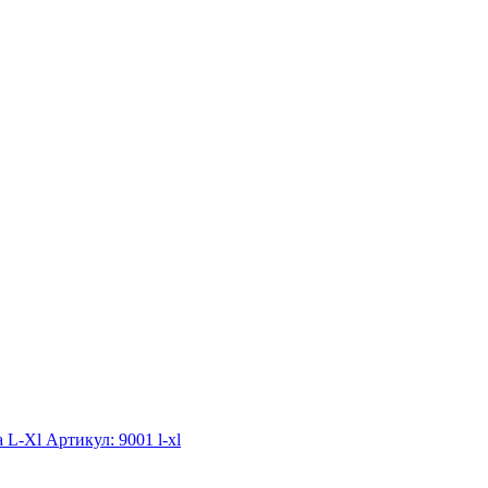
а L-Xl
Артикул: 9001 l-xl