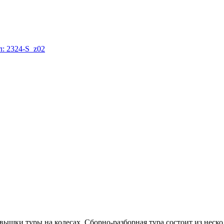
: 2324-S_z02
шки туры на колесах. Сборно-разборная тура состоит из неско