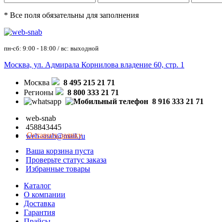
* Все поля обязательны для заполнения
пн-сб: 9:00 - 18:00 / вс: выходной
Москва, ул. Адмирала Корнилова владение 60, стр. 1
Москва
8 495 215 21 71
Регионы
8 800 333 21 71
8 916 333 21 71
web-snab
458843445
Оставить заявку
web-snab@mail.ru
Ваша корзина пуста
Проверьте статус заказа
Избранные товары
Каталог
О компании
Доставка
Гарантия
Прайсы