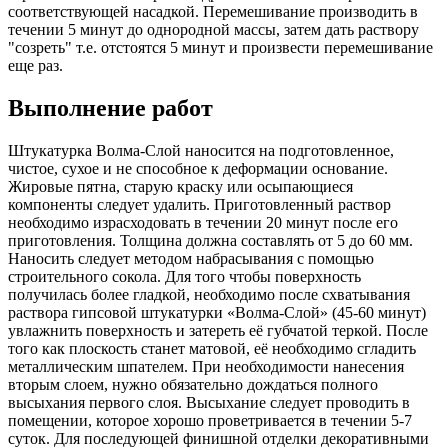
соответствующей насадкой. Перемешивание производить в
течении 5 минут до однородной массы, затем дать раствору
"созреть" т.е. отстоятся 5 минут и произвести перемешивание
еще раз.
Выполнение работ
Штукатурка Волма-Слой наносится на подготовленное,
чистое, сухое и не способное к деформации основание.
Жировые пятна, старую краску или осыпающиеся
компоненты следует удалить. Приготовленный раствор
необходимо израсходовать в течении 20 минут после его
приготовления. Толщина должна составлять от 5 до 60 мм.
Наносить следует методом набрасывания с помощью
строительного сокола. Для того чтобы поверхность
получилась более гладкой, необходимо после схватывания
раствора гипсовой штукатурки «Волма-Слой» (45-60 минут)
увлажнить поверхность и затереть её губчатой теркой. После
того как плоскость станет матовой, её необходимо сгладить
металлическим шпателем. При необходимости нанесения
вторым слоем, нужно обязательно дождаться полного
высыхания первого слоя. Высыхание следует проводить в
помещении, которое хорошо проветривается в течении 5-7
суток. Для последующей финишной отделки декоративными