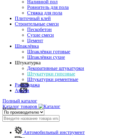
Наливной пол
Ровнитель для пола
Стяжка для пола
Плиточный клей
Строительные смеси
Пескобетон
Сухие смеси
Цемент
Шпаклёвка
Шпаклёвки готовые
Шпаклёвки сухие
Штукатурка
Декоративные штукатурки
Штукатурки гипсовые
Штукатурки цементные
Распродажа
Акции
Полный каталог
Каталог товаров
Найти
Автомобильный инструмент