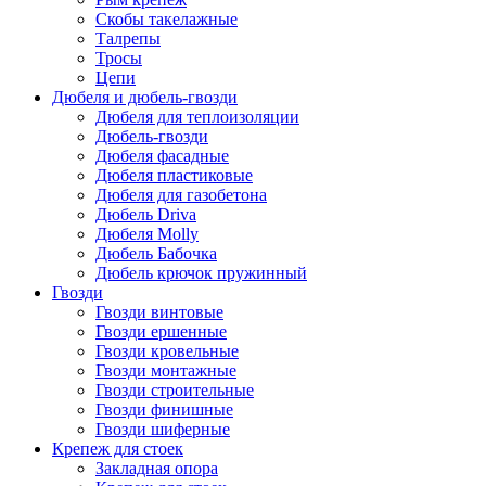
Скобы такелажные
Талрепы
Тросы
Цепи
Дюбеля и дюбель-гвозди
Дюбеля для теплоизоляции
Дюбель-гвозди
Дюбеля фасадные
Дюбеля пластиковые
Дюбеля для газобетона
Дюбель Driva
Дюбеля Molly
Дюбель Бабочка
Дюбель крючок пружинный
Гвозди
Гвозди винтовые
Гвозди ершенные
Гвозди кровельные
Гвозди монтажные
Гвозди строительные
Гвозди финишные
Гвозди шиферные
Крепеж для стоек
Закладная опора