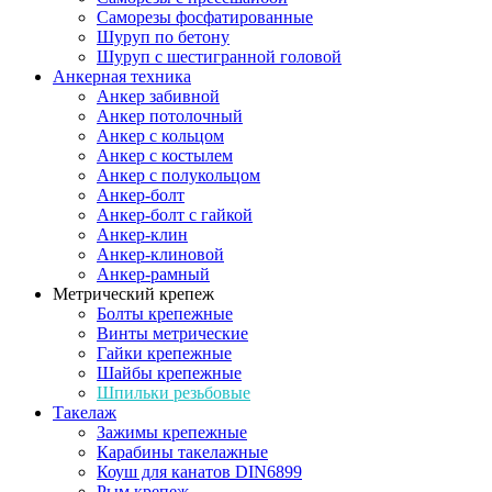
Саморезы фосфатированные
Шуруп по бетону
Шуруп с шестигранной головой
Анкерная техника
Анкер забивной
Анкер потолочный
Анкер с кольцом
Анкер с костылем
Анкер с полукольцом
Анкер-болт
Анкер-болт с гайкой
Анкер-клин
Анкер-клиновой
Анкер-рамный
Метрический крепеж
Болты крепежные
Винты метрические
Гайки крепежные
Шайбы крепежные
Шпильки резьбовые
Такелаж
Зажимы крепежные
Карабины такелажные
Коуш для канатов DIN6899
Рым крепеж