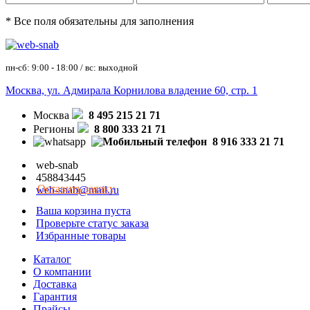
* Все поля обязательны для заполнения
пн-сб: 9:00 - 18:00 / вс: выходной
Москва, ул. Адмирала Корнилова владение 60, стр. 1
Москва
8 495 215 21 71
Регионы
8 800 333 21 71
8 916 333 21 71
web-snab
458843445
Оставить заявку
web-snab@mail.ru
Ваша корзина пуста
Проверьте статус заказа
Избранные товары
Каталог
О компании
Доставка
Гарантия
Прайсы