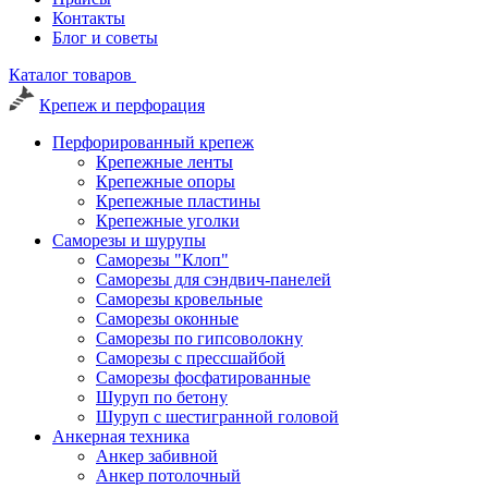
Контакты
Блог и советы
Каталог товаров
Крепеж и перфорация
Перфорированный крепеж
Крепежные ленты
Крепежные опоры
Крепежные пластины
Крепежные уголки
Саморезы и шурупы
Саморезы "Клоп"
Саморезы для сэндвич-панелей
Саморезы кровельные
Саморезы оконные
Саморезы по гипсоволокну
Саморезы с прессшайбой
Саморезы фосфатированные
Шуруп по бетону
Шуруп с шестигранной головой
Анкерная техника
Анкер забивной
Анкер потолочный