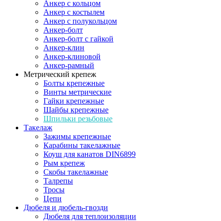
Анкер с кольцом
Анкер с костылем
Анкер с полукольцом
Анкер-болт
Анкер-болт с гайкой
Анкер-клин
Анкер-клиновой
Анкер-рамный
Метрический крепеж
Болты крепежные
Винты метрические
Гайки крепежные
Шайбы крепежные
Шпильки резьбовые
Такелаж
Зажимы крепежные
Карабины такелажные
Коуш для канатов DIN6899
Рым крепеж
Скобы такелажные
Талрепы
Тросы
Цепи
Дюбеля и дюбель-гвозди
Дюбеля для теплоизоляции