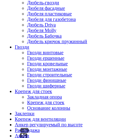
Дюбель-гвозди
Дюбеля фасадные
Дюбеля пластиковые
Дюбеля для газобетона
Дюбель Driva
Дюбеля Molly
Дюбель Бабочка
Дюбель крючок пружинный
Гвозди
Гвозди винтовые
Гвозди ершенные
Гвозди кровельные
Гвозди монтажные
Гвозди строительные
Гвозди финишные
Гвозди шиферные
Крепеж для стоек
Закладная опора
Крепеж для стоек
Основание колонны
Заклепки
Крепеж для вентиляции
Анкер регулируемый по высоте
Распродажа
Акции