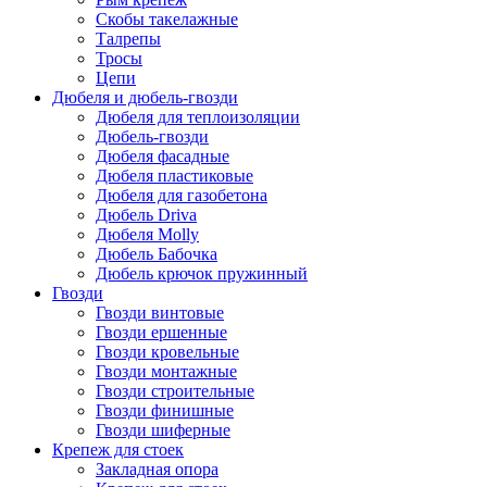
Скобы такелажные
Талрепы
Тросы
Цепи
Дюбеля и дюбель-гвозди
Дюбеля для теплоизоляции
Дюбель-гвозди
Дюбеля фасадные
Дюбеля пластиковые
Дюбеля для газобетона
Дюбель Driva
Дюбеля Molly
Дюбель Бабочка
Дюбель крючок пружинный
Гвозди
Гвозди винтовые
Гвозди ершенные
Гвозди кровельные
Гвозди монтажные
Гвозди строительные
Гвозди финишные
Гвозди шиферные
Крепеж для стоек
Закладная опора