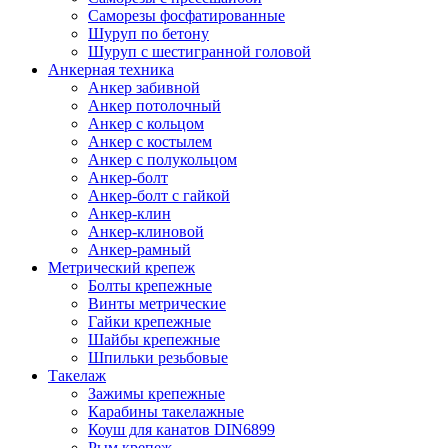
Саморезы фосфатированные
Шуруп по бетону
Шуруп с шестигранной головой
Анкерная техника
Анкер забивной
Анкер потолочный
Анкер с кольцом
Анкер с костылем
Анкер с полукольцом
Анкер-болт
Анкер-болт с гайкой
Анкер-клин
Анкер-клиновой
Анкер-рамный
Метрический крепеж
Болты крепежные
Винты метрические
Гайки крепежные
Шайбы крепежные
Шпильки резьбовые
Такелаж
Зажимы крепежные
Карабины такелажные
Коуш для канатов DIN6899
Рым крепеж