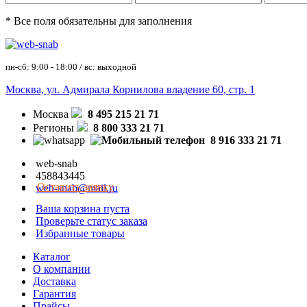
* Все поля обязательны для заполнения
пн-сб: 9:00 - 18:00 / вс: выходной
Москва, ул. Адмирала Корнилова владение 60, стр. 1
Москва
8 495 215 21 71
Регионы
8 800 333 21 71
8 916 333 21 71
web-snab
458843445
Оставить заявку
web-snab@mail.ru
Ваша корзина пуста
Проверьте статус заказа
Избранные товары
Каталог
О компании
Доставка
Гарантия
Прайсы