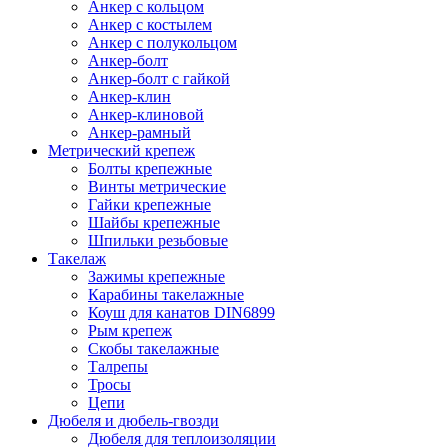
Анкер с кольцом
Анкер с костылем
Анкер с полукольцом
Анкер-болт
Анкер-болт с гайкой
Анкер-клин
Анкер-клиновой
Анкер-рамный
Метрический крепеж
Болты крепежные
Винты метрические
Гайки крепежные
Шайбы крепежные
Шпильки резьбовые
Такелаж
Зажимы крепежные
Карабины такелажные
Коуш для канатов DIN6899
Рым крепеж
Скобы такелажные
Талрепы
Тросы
Цепи
Дюбеля и дюбель-гвозди
Дюбеля для теплоизоляции