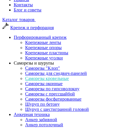
Контакты
Блог и советы
Каталог товаров
Крепеж и перфорация
Перфорированный крепеж
Крепежные ленты
Крепежные опоры
Крепежные пластины
Крепежные уголки
Саморезы и шурупы
Саморезы "Клоп"
Саморезы для сэндвич-панелей
Саморезы кровельные
Саморезы оконные
Саморезы по гипсоволокну
Саморезы с прессшайбой
Саморезы фосфатированные
Шуруп по бетону
Шуруп с шестигранной головой
Анкерная техника
Анкер забивной
Анкер потолочный