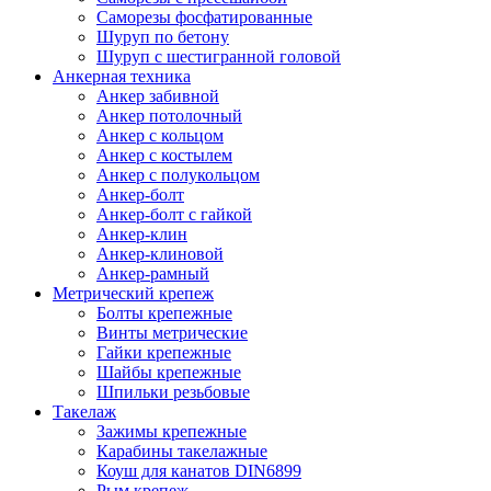
Саморезы фосфатированные
Шуруп по бетону
Шуруп с шестигранной головой
Анкерная техника
Анкер забивной
Анкер потолочный
Анкер с кольцом
Анкер с костылем
Анкер с полукольцом
Анкер-болт
Анкер-болт с гайкой
Анкер-клин
Анкер-клиновой
Анкер-рамный
Метрический крепеж
Болты крепежные
Винты метрические
Гайки крепежные
Шайбы крепежные
Шпильки резьбовые
Такелаж
Зажимы крепежные
Карабины такелажные
Коуш для канатов DIN6899
Рым крепеж