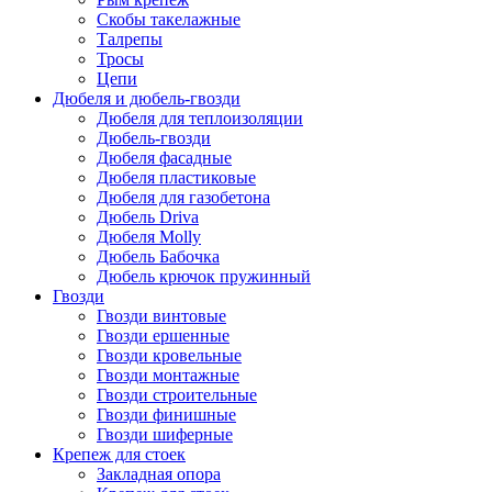
Скобы такелажные
Талрепы
Тросы
Цепи
Дюбеля и дюбель-гвозди
Дюбеля для теплоизоляции
Дюбель-гвозди
Дюбеля фасадные
Дюбеля пластиковые
Дюбеля для газобетона
Дюбель Driva
Дюбеля Molly
Дюбель Бабочка
Дюбель крючок пружинный
Гвозди
Гвозди винтовые
Гвозди ершенные
Гвозди кровельные
Гвозди монтажные
Гвозди строительные
Гвозди финишные
Гвозди шиферные
Крепеж для стоек
Закладная опора