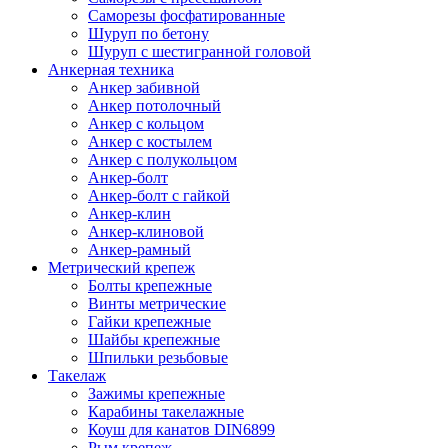
Саморезы фосфатированные
Шуруп по бетону
Шуруп с шестигранной головой
Анкерная техника
Анкер забивной
Анкер потолочный
Анкер с кольцом
Анкер с костылем
Анкер с полукольцом
Анкер-болт
Анкер-болт с гайкой
Анкер-клин
Анкер-клиновой
Анкер-рамный
Метрический крепеж
Болты крепежные
Винты метрические
Гайки крепежные
Шайбы крепежные
Шпильки резьбовые
Такелаж
Зажимы крепежные
Карабины такелажные
Коуш для канатов DIN6899
Рым крепеж