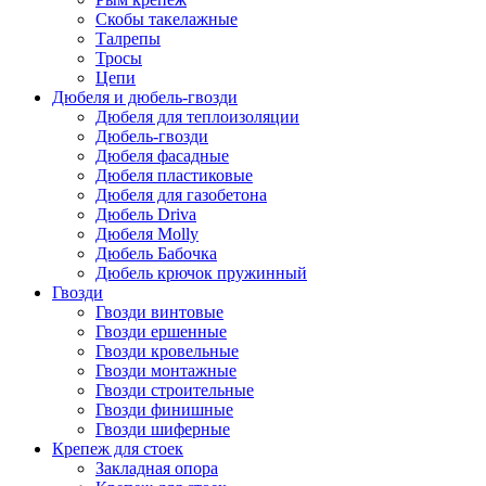
Скобы такелажные
Талрепы
Тросы
Цепи
Дюбеля и дюбель-гвозди
Дюбеля для теплоизоляции
Дюбель-гвозди
Дюбеля фасадные
Дюбеля пластиковые
Дюбеля для газобетона
Дюбель Driva
Дюбеля Molly
Дюбель Бабочка
Дюбель крючок пружинный
Гвозди
Гвозди винтовые
Гвозди ершенные
Гвозди кровельные
Гвозди монтажные
Гвозди строительные
Гвозди финишные
Гвозди шиферные
Крепеж для стоек
Закладная опора