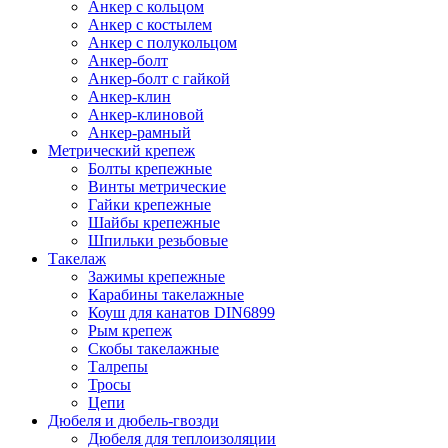
Анкер с кольцом
Анкер с костылем
Анкер с полукольцом
Анкер-болт
Анкер-болт с гайкой
Анкер-клин
Анкер-клиновой
Анкер-рамный
Метрический крепеж
Болты крепежные
Винты метрические
Гайки крепежные
Шайбы крепежные
Шпильки резьбовые
Такелаж
Зажимы крепежные
Карабины такелажные
Коуш для канатов DIN6899
Рым крепеж
Скобы такелажные
Талрепы
Тросы
Цепи
Дюбеля и дюбель-гвозди
Дюбеля для теплоизоляции