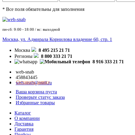
* Все поля обязательны для заполнения
пн-сб: 9:00 - 18:00 / вс: выходной
Москва, ул. Адмирала Корнилова владение 60, стр. 1
Москва
8 495 215 21 71
Регионы
8 800 333 21 71
8 916 333 21 71
web-snab
458843445
Оставить заявку
web-snab@mail.ru
Ваша корзина пуста
Проверьте статус заказа
Избранные товары
Каталог
О компании
Доставка
Гарантия
Прайсы