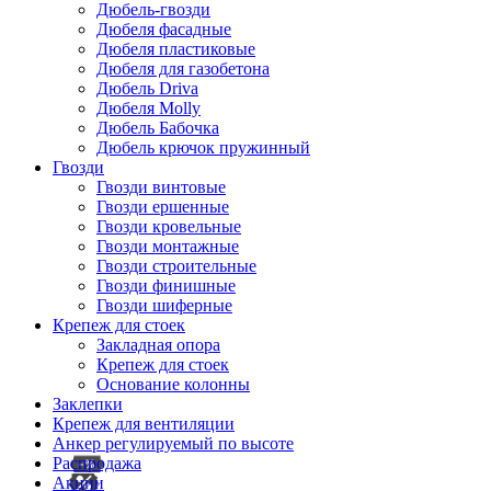
Дюбель-гвозди
Дюбеля фасадные
Дюбеля пластиковые
Дюбеля для газобетона
Дюбель Driva
Дюбеля Molly
Дюбель Бабочка
Дюбель крючок пружинный
Гвозди
Гвозди винтовые
Гвозди ершенные
Гвозди кровельные
Гвозди монтажные
Гвозди строительные
Гвозди финишные
Гвозди шиферные
Крепеж для стоек
Закладная опора
Крепеж для стоек
Основание колонны
Заклепки
Крепеж для вентиляции
Анкер регулируемый по высоте
Распродажа
Акции