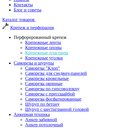
Контакты
Блог и советы
Каталог товаров
Крепеж и перфорация
Перфорированный крепеж
Крепежные ленты
Крепежные опоры
Крепежные пластины
Крепежные уголки
Саморезы и шурупы
Саморезы "Клоп"
Саморезы для сэндвич-панелей
Саморезы кровельные
Саморезы оконные
Саморезы по гипсоволокну
Саморезы с прессшайбой
Саморезы фосфатированные
Шуруп по бетону
Шуруп с шестигранной головой
Анкерная техника
Анкер забивной
Анкер потолочный