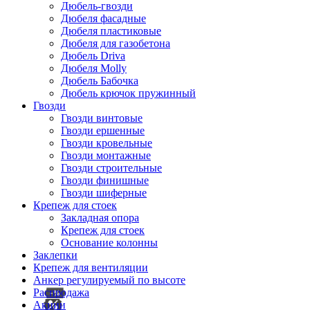
Дюбель-гвозди
Дюбеля фасадные
Дюбеля пластиковые
Дюбеля для газобетона
Дюбель Driva
Дюбеля Molly
Дюбель Бабочка
Дюбель крючок пружинный
Гвозди
Гвозди винтовые
Гвозди ершенные
Гвозди кровельные
Гвозди монтажные
Гвозди строительные
Гвозди финишные
Гвозди шиферные
Крепеж для стоек
Закладная опора
Крепеж для стоек
Основание колонны
Заклепки
Крепеж для вентиляции
Анкер регулируемый по высоте
Распродажа
Акции