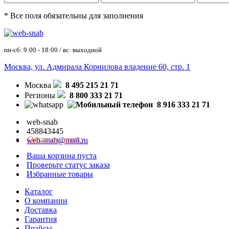
* Все поля обязательны для заполнения
пн-сб: 9:00 - 18:00 / вс: выходной
Москва, ул. Адмирала Корнилова владение 60, стр. 1
Москва
8 495 215 21 71
Регионы
8 800 333 21 71
8 916 333 21 71
web-snab
458843445
Оставить заявку
web-snab@mail.ru
Ваша корзина пуста
Проверьте статус заказа
Избранные товары
Каталог
О компании
Доставка
Гарантия
Прайсы