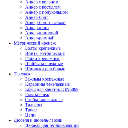
Анкер с кольцом
Анкер с костылем
Анкер с полукольцом
Анкер-болт
Анкер-болт с гайкой
Анкер-клин
Анкер-клиновой
Анкер-рамный
Метрический крепеж
Болты крепежные
Винты метрические
Гайки крепежные
Шайбы крепежные
Шпильки резьбовые
Такелаж
Зажимы крепежные
Карабины такелажные
Коуш для канатов DIN6899
Рым крепеж
Скобы такелажные
Талрепы
Тросы
Цепи
Дюбеля и дюбель-гвозди
Дюбеля для теплоизоляции