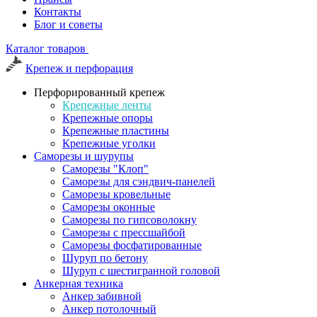
Контакты
Блог и советы
Каталог товаров
Крепеж и перфорация
Перфорированный крепеж
Крепежные ленты
Крепежные опоры
Крепежные пластины
Крепежные уголки
Саморезы и шурупы
Саморезы "Клоп"
Саморезы для сэндвич-панелей
Саморезы кровельные
Саморезы оконные
Саморезы по гипсоволокну
Саморезы с прессшайбой
Саморезы фосфатированные
Шуруп по бетону
Шуруп с шестигранной головой
Анкерная техника
Анкер забивной
Анкер потолочный