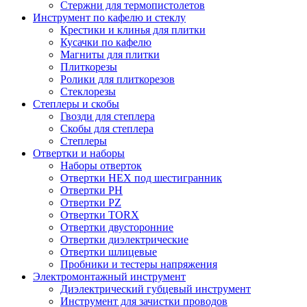
Стержни для термопистолетов
Инструмент по кафелю и стеклу
Крестики и клинья для плитки
Кусачки по кафелю
Магниты для плитки
Плиткорезы
Ролики для плиткорезов
Стеклорезы
Степлеры и скобы
Гвозди для степлера
Скобы для степлера
Степлеры
Отвертки и наборы
Наборы отверток
Отвертки HEX под шестигранник
Отвертки PH
Отвертки PZ
Отвертки TORX
Отвертки двусторонние
Отвертки диэлектрические
Отвертки шлицевые
Пробники и тестеры напряжения
Электромонтажный инструмент
Диэлектрический губцевый инструмент
Инструмент для зачистки проводов