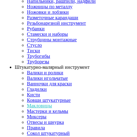
Напильники, рашпили, надфили
Ножницы по металлу
Ножовки и лобзики
Разметочные карандаши
Резьбонарезной инструмент
Рубанки
Стамески и наборы
Струбцины монтажные
Стусло
Тиски
Трубогибы
Труборезы
Штукатурно-малярный инструмент
Валики и ролики
Валики игольчатые
Ванночки для краски
Гладилки
Кисти
Ковши штукатурные
Макловицы
Мастерки и кельмы
Миксеры
Отвесы и шнурка
Правила
Сокол штукатурный