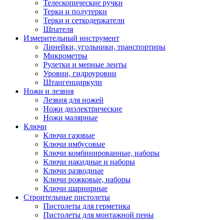
Телескопические ручки
Терки и полутерки
Терки и сеткодержатели
Шпателя
Измерительный инструмент
Линейки, угольники, транспортиры
Микрометры
Рулетки и мерные ленты
Уровни, гидроуровни
Штангенциркули
Ножи и лезвия
Лезвия для ножей
Ножи диэлектрические
Ножи малярные
Ключи
Ключи газовые
Ключи имбусовые
Ключи комбинированные, наборы
Ключи накидные и наборы
Ключи разводные
Ключи рожковые, наборы
Ключи шарнирные
Строительные пистолеты
Пистолеты для герметика
Пистолеты для монтажной пены