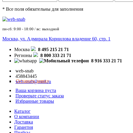
* Все поля обязательны для заполнения
пн-сб: 9:00 - 18:00 / вс: выходной
Москва, ул. Адмирала Корнилова владение 60, стр. 1
Москва
8 495 215 21 71
Регионы
8 800 333 21 71
8 916 333 21 71
web-snab
458843445
Оставить заявку
web-snab@mail.ru
Ваша корзина пуста
Проверьте статус заказа
Избранные товары
Каталог
О компании
Доставка
Гарантия
Прайсы