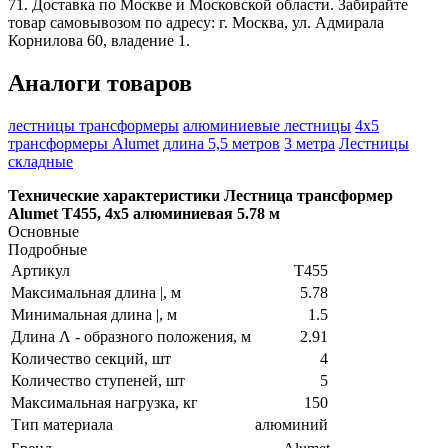
71. Доставка по Москве и Московской области. Забирайте
товар самовывозом по адресу: г. Москва, ул. Адмирала
Корнилова 60, владение 1.
Аналоги товаров
лестницы трансформеры
алюминиевые лестницы
4х5
трансформеры Alumet
длина 5,5 метров
3 метра
Лестницы
складные
Технические характеристики Лестница трансформер
Alumet Т455, 4х5 алюминиевая 5.78 м
Основные
Подробные
Артикул
Т455
Максимальная длина |, м
5.78
Минимальная длина |, м
1.5
Длина Λ - образного положения, м
2.91
Количество секций, шт
4
Количество ступеней, шт
5
Максимальная нагрузка, кг
150
Тип материала
алюминий