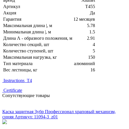
Бренд
Alumet
Артикул
Т455
Акция
Да
Гарантия
12 месяцев
Максимальная длина |, м
5.78
Минимальная длина |, м
1.5
Длина Λ - образного положения, м
2.91
Количество секций, шт
4
Количество ступеней, шт
5
Максимальная нагрузка, кг
150
Тип материала
алюминий
Вес лестницы, кг
16
Instructions_T4
Certificate
Сопутствующие товары
НОВИНКА!
Каска защитная Зубр Профессионал храповый механизм,
синяя
Артикул: 11094-3_z01