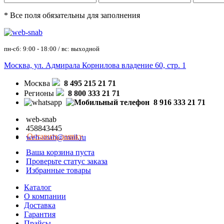
* Все поля обязательны для заполнения
пн-сб: 9:00 - 18:00 / вс: выходной
Москва, ул. Адмирала Корнилова владение 60, стр. 1
Москва
8 495 215 21 71
Регионы
8 800 333 21 71
8 916 333 21 71
web-snab
458843445
Оставить заявку
web-snab@mail.ru
Ваша корзина пуста
Проверьте статус заказа
Избранные товары
Каталог
О компании
Доставка
Гарантия
Прайсы