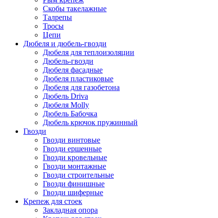
Скобы такелажные
Талрепы
Тросы
Цепи
Дюбеля и дюбель-гвозди
Дюбеля для теплоизоляции
Дюбель-гвозди
Дюбеля фасадные
Дюбеля пластиковые
Дюбеля для газобетона
Дюбель Driva
Дюбеля Molly
Дюбель Бабочка
Дюбель крючок пружинный
Гвозди
Гвозди винтовые
Гвозди ершенные
Гвозди кровельные
Гвозди монтажные
Гвозди строительные
Гвозди финишные
Гвозди шиферные
Крепеж для стоек
Закладная опора