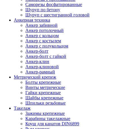
Саморезы фосфатированные
Шуруп по бетону
Шуруп с шестигранной головой
Анкерная техника
Анкер забивной
Анкер потолочный
Анкер с кольцом
Анкер с костылем
Анкер с полукольцом
Анкер-болт
Анкер-болт с гайкой
Анкер-клин
Анкер-клиновой
Анкер-рамный
Метрический крепеж
Болты крепежные
Винты метрические
Гайки крепежные
Шайбы крепежные
Шпильки резьбовые
Такелаж
Зажимы крепежные
Карабины такелажные
Коуш для канатов DIN6899
Рым крепеж