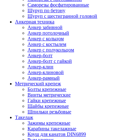
Саморезы фосфатированные
Шуруп по бетону
Шуруп с шестигранной головой
Анкерная техника
Анкер забивной
Анкер потолочный
Анкер с кольцом
Анкер с костылем
Анкер с полукольцом
Анкер-болт
Анкер-болт с гайкой
Анкер-клин
Анкер-клиновой
Анкер-рамный
Метрический крепеж
Болты крепежные
Винты метрические
Гайки крепежные
Шайбы крепежные
Шпильки резьбовые
Такелаж
Зажимы крепежные
Карабины такелажные
Коуш для канатов DIN6899
Рым крепеж