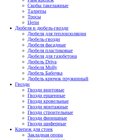
Скобы такелажные
Талрепы
Тросы
Цепи
Дюбеля и дюбель-гвозди
Дюбеля для теплоизоляции
Дюбель-гвозди
Дюбеля фасадные
Дюбеля пластиковые
Дюбеля для газобетона
Дюбель Driva
Дюбеля Molly
Дюбель Бабочка
Дюбель крючок пружинный
Гвозди
Гвозди винтовые
Гвозди ершенные
Гвозди кровельные
Гвозди монтажные
Гвозди строительные
Гвозди финишные
Гвозди шиферные
Крепеж для стоек
Закладная опора