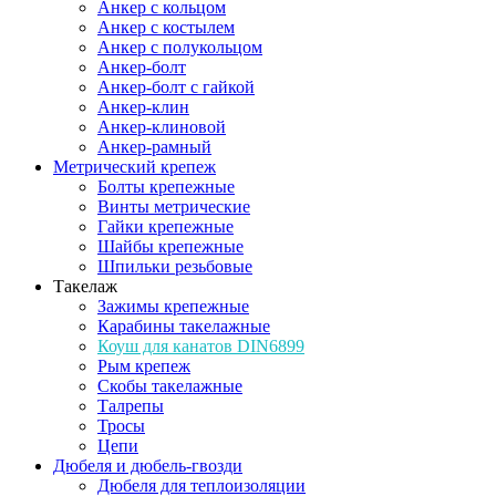
Анкер с кольцом
Анкер с костылем
Анкер с полукольцом
Анкер-болт
Анкер-болт с гайкой
Анкер-клин
Анкер-клиновой
Анкер-рамный
Метрический крепеж
Болты крепежные
Винты метрические
Гайки крепежные
Шайбы крепежные
Шпильки резьбовые
Такелаж
Зажимы крепежные
Карабины такелажные
Коуш для канатов DIN6899
Рым крепеж
Скобы такелажные
Талрепы
Тросы
Цепи
Дюбеля и дюбель-гвозди
Дюбеля для теплоизоляции