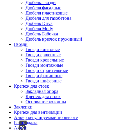
Дюбель-гвозди
Дюбеля фасадные
Дюбеля пластиковые
Дюбеля для газобетона
Дюбель Driva
Дюбеля Molly
Дюбель Бабочка
Дюбель крючок пружинный
Гвозди
Гвозди винтовые
Гвозди ершенные
Гвозди кровельные
Гвозди монтажные
Гвозди строительные
Гвозди финишные
Гвозди шиферные
Крепеж для стоек
Закладная опора
Крепеж для стоек
Основание колонны
Заклепки
Крепеж для вентиляции
Анкер регулируемый по высоте
Распродажа
Акции