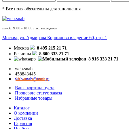
* Все поля обязательны для заполнения
пн-сб: 9:00 - 18:00 / вс: выходной
Москва, ул. Адмирала Корнилова владение 60, стр. 1
Москва
8 495 215 21 71
Регионы
8 800 333 21 71
8 916 333 21 71
web-snab
458843445
Оставить заявку
web-snab@mail.ru
Ваша корзина пуста
Проверьте статус заказа
Избранные товары
Каталог
О компании
Доставка
Гарантия
Прайсы