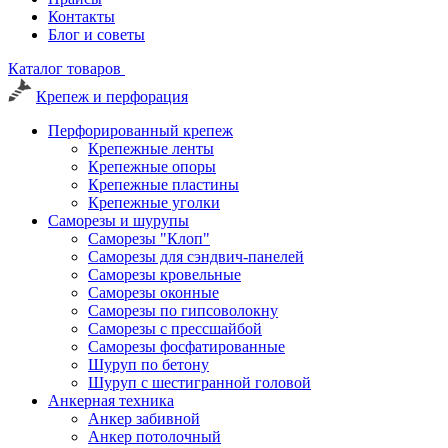
Контакты
Блог и советы
Каталог товаров
Крепеж и перфорация
Перфорированный крепеж
Крепежные ленты
Крепежные опоры
Крепежные пластины
Крепежные уголки
Саморезы и шурупы
Саморезы "Клоп"
Саморезы для сэндвич-панелей
Саморезы кровельные
Саморезы оконные
Саморезы по гипсоволокну
Саморезы с прессшайбой
Саморезы фосфатированные
Шуруп по бетону
Шуруп с шестигранной головой
Анкерная техника
Анкер забивной
Анкер потолочный