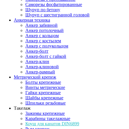
Саморезы фосфатированные
Шуруп по бетону
Шуруп с шестигранной головой
Анкерная техника
Анкер забивной
Анкер потолочный
Анкер с кольцом
Анкер с костылем
Анкер с полукольцом
Анкер-болт
Анкер-болт с гайкой
Анкер-клин
Анкер-клиновой
Анкер-рамный
Метрический крепеж
Болты крепежные
Винты метрические
Гайки крепежные
Шайбы крепежные
Шпильки резьбовые
Такелаж
Зажимы крепежные
Карабины такелажные
Коуш для канатов DIN6899
Рым крепеж