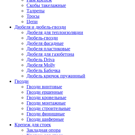
Скобы такелажные
Талрепы
Тросы
Цепи
Дюбеля и дюбель-гвозди
Дюбеля для теплоизоляции
Дюбель-гвозди
Дюбеля фасадные
Дюбеля пластиковые
Дюбеля для газобетона
Дюбель Driva
Дюбеля Molly
Дюбель Бабочка
Дюбель крючок пружинный
Гвозди
Гвозди винтовые
Гвозди ершенные
Гвозди кровельные
Гвозди монтажные
Гвозди строительные
Гвозди финишные
Гвозди шиферные
Крепеж для стоек
Закладная опора