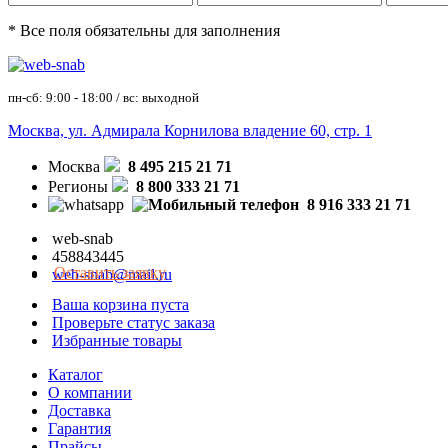
* Все поля обязательны для заполнения
пн-сб: 9:00 - 18:00 / вс: выходной
Москва, ул. Адмирала Корнилова владение 60, стр. 1
Москва
8 495 215 21 71
Регионы
8 800 333 21 71
8 916 333 21 71
web-snab
458843445
Оставить заявку
web-snab@mail.ru
Ваша корзина пуста
Проверьте статус заказа
Избранные товары
Каталог
О компании
Доставка
Гарантия
Прайсы