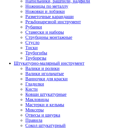
Напильники, рашпили, надфили
Ножницы по металлу
Ножовки и лобзики
Разметочные карандаши
Резьбонарезной инструмент
Рубанки
Стамески и наборы
Струбцины монтажные
Стусло
Тиски
Трубогибы
Труборезы
Штукатурно-малярный инструмент
Валики и ролики
Валики игольчатые
Ванночки для краски
Гладилки
Кисти
Ковши штукатурные
Макловицы
Мастерки и кельмы
Миксеры
Отвесы и шнурка
Правила
Сокол штукатурный