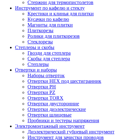
Стержни для термопистолетов
Инструмент по кафелю и стеклу
Крестики и клинья для плитки
Кусачки по кафелю
Магниты для плитки
Плиткорезы
Ролики для плиткорезов
Стеклорезы
Степлеры и скобы
Гвозди для степлера
Скобы для степлера
Степлеры
Отвертки и наборы
Наборы отверток
Отвертки HEX под шестигранник
Отвертки PH
Отвертки PZ
Отвертки TORX
Отвертки двусторонние
Отвертки диэлектрические
Отвертки шлицевые
Пробники и тестеры напряжения
Электромонтажный инструмент
Диэлектрический губцевый инструмент
Инструмент для зачистки проводов