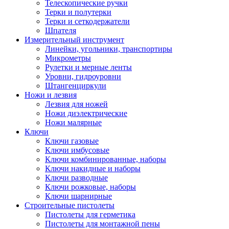
Телескопические ручки
Терки и полутерки
Терки и сеткодержатели
Шпателя
Измерительный инструмент
Линейки, угольники, транспортиры
Микрометры
Рулетки и мерные ленты
Уровни, гидроуровни
Штангенциркули
Ножи и лезвия
Лезвия для ножей
Ножи диэлектрические
Ножи малярные
Ключи
Ключи газовые
Ключи имбусовые
Ключи комбинированные, наборы
Ключи накидные и наборы
Ключи разводные
Ключи рожковые, наборы
Ключи шарнирные
Строительные пистолеты
Пистолеты для герметика
Пистолеты для монтажной пены