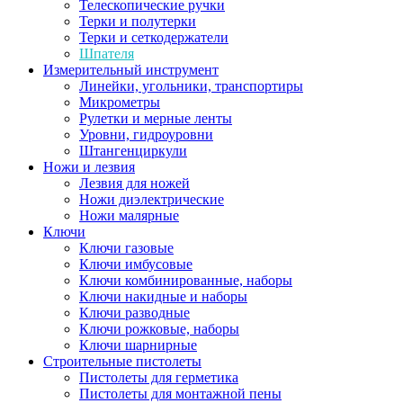
Телескопические ручки
Терки и полутерки
Терки и сеткодержатели
Шпателя
Измерительный инструмент
Линейки, угольники, транспортиры
Микрометры
Рулетки и мерные ленты
Уровни, гидроуровни
Штангенциркули
Ножи и лезвия
Лезвия для ножей
Ножи диэлектрические
Ножи малярные
Ключи
Ключи газовые
Ключи имбусовые
Ключи комбинированные, наборы
Ключи накидные и наборы
Ключи разводные
Ключи рожковые, наборы
Ключи шарнирные
Строительные пистолеты
Пистолеты для герметика
Пистолеты для монтажной пены