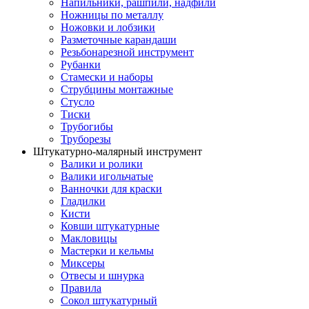
Напильники, рашпили, надфили
Ножницы по металлу
Ножовки и лобзики
Разметочные карандаши
Резьбонарезной инструмент
Рубанки
Стамески и наборы
Струбцины монтажные
Стусло
Тиски
Трубогибы
Труборезы
Штукатурно-малярный инструмент
Валики и ролики
Валики игольчатые
Ванночки для краски
Гладилки
Кисти
Ковши штукатурные
Макловицы
Мастерки и кельмы
Миксеры
Отвесы и шнурка
Правила
Сокол штукатурный