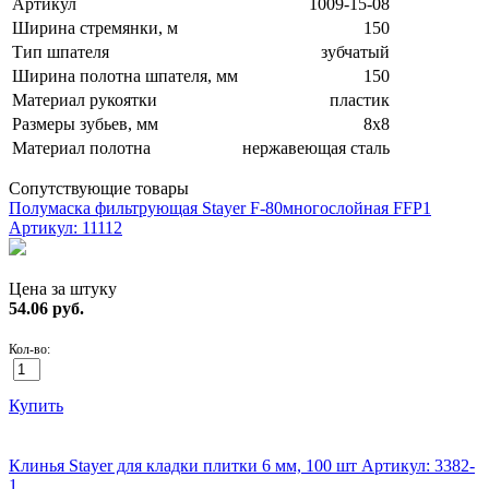
Артикул
1009-15-08
Ширина стремянки, м
150
Тип шпателя
зубчатый
Ширина полотна шпателя, мм
150
Материал рукоятки
пластик
Размеры зубьев, мм
8х8
Материал полотна
нержавеющая сталь
Сопутствующие товары
Полумаска фильтрующая Stayer F-80многослойная FFP1
Артикул: 11112
Цена за штуку
54.06
руб.
Кол-во:
Купить
ХИТ!
Клинья Stayer для кладки плитки 6 мм, 100 шт
Артикул: 3382-
1