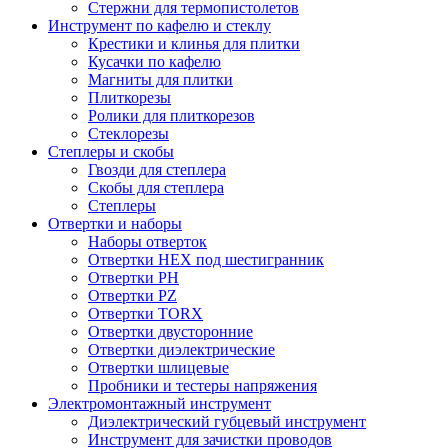
Стержни для термопистолетов
Инструмент по кафелю и стеклу
Крестики и клинья для плитки
Кусачки по кафелю
Магниты для плитки
Плиткорезы
Ролики для плиткорезов
Стеклорезы
Степлеры и скобы
Гвозди для степлера
Скобы для степлера
Степлеры
Отвертки и наборы
Наборы отверток
Отвертки HEX под шестигранник
Отвертки PH
Отвертки PZ
Отвертки TORX
Отвертки двусторонние
Отвертки диэлектрические
Отвертки шлицевые
Пробники и тестеры напряжения
Электромонтажный инструмент
Диэлектрический губцевый инструмент
Инструмент для зачистки проводов