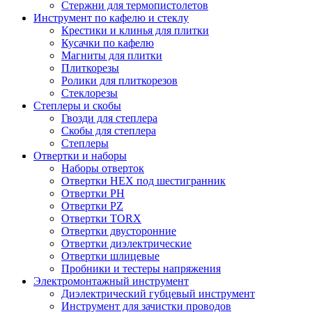
Стержни для термопистолетов
Инструмент по кафелю и стеклу
Крестики и клинья для плитки
Кусачки по кафелю
Магниты для плитки
Плиткорезы
Ролики для плиткорезов
Стеклорезы
Степлеры и скобы
Гвозди для степлера
Скобы для степлера
Степлеры
Отвертки и наборы
Наборы отверток
Отвертки HEX под шестигранник
Отвертки PH
Отвертки PZ
Отвертки TORX
Отвертки двусторонние
Отвертки диэлектрические
Отвертки шлицевые
Пробники и тестеры напряжения
Электромонтажный инструмент
Диэлектрический губцевый инструмент
Инструмент для зачистки проводов