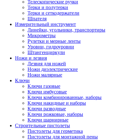
Телескопические ручки
Терки и полутерки
Терки и сеткодержатели
Шпателя
Измерительный инструмент
Линейки, угольники, транспортиры
Микрометры
Рулетки и мерные ленты
Уровни, гидроуровни
Штангенциркули
Ножи и лезвия
Лезвия для ножей
Ножи диэлектрические
Ножи малярные
Ключи
Ключи газовые
Ключи имбусовые
Ключи комбинированные, наборы
Ключи накидные и наборы
Ключи разводные
Ключи рожковые, наборы
Ключи шарнирные
Строительные пистолеты
Пистолеты для герметика
Пистолеты для монтажной пены