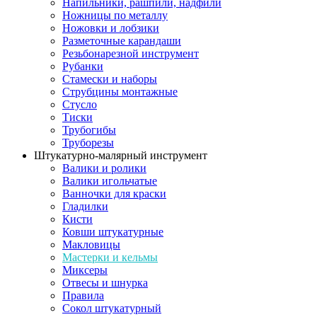
Напильники, рашпили, надфили
Ножницы по металлу
Ножовки и лобзики
Разметочные карандаши
Резьбонарезной инструмент
Рубанки
Стамески и наборы
Струбцины монтажные
Стусло
Тиски
Трубогибы
Труборезы
Штукатурно-малярный инструмент
Валики и ролики
Валики игольчатые
Ванночки для краски
Гладилки
Кисти
Ковши штукатурные
Макловицы
Мастерки и кельмы
Миксеры
Отвесы и шнурка
Правила
Сокол штукатурный