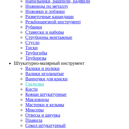
Напильники, рашпили, надфили
Ножницы по металлу
Ножовки и лобзики
Разметочные карандаши
Резьбонарезной инструмент
Рубанки
Стамески и наборы
Струбцины монтажные
Стусло
Тиски
Трубогибы
Труборезы
Штукатурно-малярный инструмент
Валики и ролики
Валики игольчатые
Ванночки для краски
Гладилки
Кисти
Ковши штукатурные
Макловицы
Мастерки и кельмы
Миксеры
Отвесы и шнурка
Правила
Сокол штукатурный