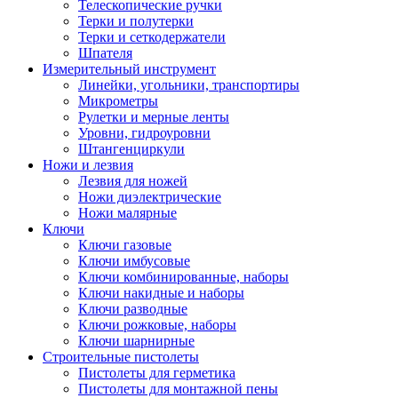
Телескопические ручки
Терки и полутерки
Терки и сеткодержатели
Шпателя
Измерительный инструмент
Линейки, угольники, транспортиры
Микрометры
Рулетки и мерные ленты
Уровни, гидроуровни
Штангенциркули
Ножи и лезвия
Лезвия для ножей
Ножи диэлектрические
Ножи малярные
Ключи
Ключи газовые
Ключи имбусовые
Ключи комбинированные, наборы
Ключи накидные и наборы
Ключи разводные
Ключи рожковые, наборы
Ключи шарнирные
Строительные пистолеты
Пистолеты для герметика
Пистолеты для монтажной пены