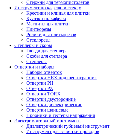
Стержни для термопистолетов
Инструмент по кафелю и стеклу
Крестики и клинья для плитки
Кусачки по кафелю
Магниты для плитки
Плиткорезы
Ролики для плиткорезов
Стеклорезы
Степлеры и скобы
Гвозди для степлера
Скобы для степлера
Степлеры
Отвертки и наборы
Наборы отверток
Отвертки HEX под шестигранник
Отвертки PH
Отвертки PZ
Отвертки TORX
Отвертки двусторонние
Отвертки диэлектрические
Отвертки шлицевые
Пробники и тестеры напряжения
Электромонтажный инструмент
Диэлектрический губцевый инструмент
Инструмент для зачистки проводов