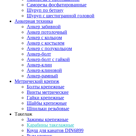
Саморезы фосфатированные
Шуруп по бетону
Шуруп с шестигранной головой
Анкерная техника
Анкер забивной
Анкер потолочный
Анкер с кольцом
Анкер с костылем
Анкер с полукольцом
Анкер-болт
Анкер-болт с гайкой
Анкер-клин
Анкер-клиновой
Анкер-рамный
Метрический крепеж
Болты крепежные
Винты метрические
Гайки крепежные
Шайбы крепежные
Шпильки резьбовые
Такелаж
Зажимы крепежные
Карабины такелажные
Коуш для канатов DIN6899
Рым крепеж