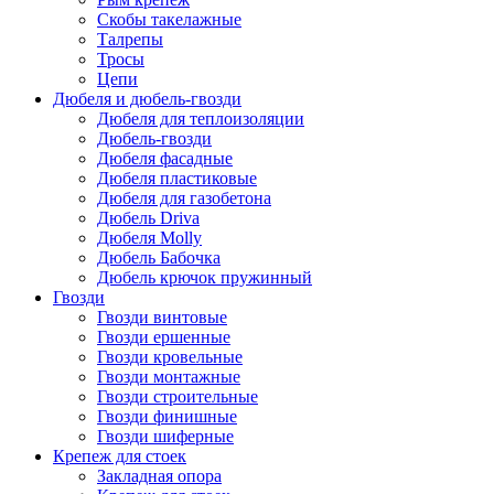
Скобы такелажные
Талрепы
Тросы
Цепи
Дюбеля и дюбель-гвозди
Дюбеля для теплоизоляции
Дюбель-гвозди
Дюбеля фасадные
Дюбеля пластиковые
Дюбеля для газобетона
Дюбель Driva
Дюбеля Molly
Дюбель Бабочка
Дюбель крючок пружинный
Гвозди
Гвозди винтовые
Гвозди ершенные
Гвозди кровельные
Гвозди монтажные
Гвозди строительные
Гвозди финишные
Гвозди шиферные
Крепеж для стоек
Закладная опора