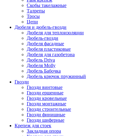
Скобы такелажные
Талрепы
Тросы
Цепи
Дюбеля и дюбель-гвозди
Дюбеля для теплоизоляции
Дюбель-гвозди
Дюбеля фасадные
Дюбеля пластиковые
Дюбеля для газобетона
Дюбель Driva
Дюбеля Molly
Дюбель Бабочка
Дюбель крючок пружинный
Гвозди
Гвозди винтовые
Гвозди ершенные
Гвозди кровельные
Гвозди монтажные
Гвозди строительные
Гвозди финишные
Гвозди шиферные
Крепеж для стоек
Закладная опора