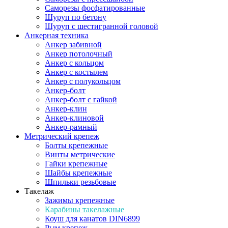
Саморезы фосфатированные
Шуруп по бетону
Шуруп с шестигранной головой
Анкерная техника
Анкер забивной
Анкер потолочный
Анкер с кольцом
Анкер с костылем
Анкер с полукольцом
Анкер-болт
Анкер-болт с гайкой
Анкер-клин
Анкер-клиновой
Анкер-рамный
Метрический крепеж
Болты крепежные
Винты метрические
Гайки крепежные
Шайбы крепежные
Шпильки резьбовые
Такелаж
Зажимы крепежные
Карабины такелажные
Коуш для канатов DIN6899
Рым крепеж