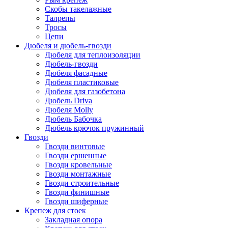
Скобы такелажные
Талрепы
Тросы
Цепи
Дюбеля и дюбель-гвозди
Дюбеля для теплоизоляции
Дюбель-гвозди
Дюбеля фасадные
Дюбеля пластиковые
Дюбеля для газобетона
Дюбель Driva
Дюбеля Molly
Дюбель Бабочка
Дюбель крючок пружинный
Гвозди
Гвозди винтовые
Гвозди ершенные
Гвозди кровельные
Гвозди монтажные
Гвозди строительные
Гвозди финишные
Гвозди шиферные
Крепеж для стоек
Закладная опора