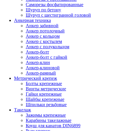
Саморезы фосфатированные
Шуруп по бетону
Шуруп с шестигранной головой
Анкерная техника
Анкер забивной
Анкер потолочный
Анкер с кольцом
Анкер с костылем
Анкер с полукольцом
Анкер-болт
Анкер-болт с гайкой
Анкер-клин
Анкер-клиновой
Анкер-рамный
Метрический крепеж
Болты крепежные
Винты метрические
Гайки крепежные
Шайбы крепежные
Шпильки резьбовые
Такелаж
Зажимы крепежные
Карабины такелажные
Коуш для канатов DIN6899
Рым крепеж