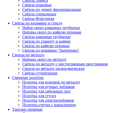
Сверла Левиса
Свёрла перьевые
Свёрла по дереву фрезеровальные
Свёрла спиральные
Свёрла Форстнера
Свёрла по керамике и стеклу
Набор сверл алмазных трубчатых
Наборы сверл по кафелю перовые
Сверла алмазные трубчатые
Сверла по граниту и камню
Сверла по кафелю перовые
Сверла по керамике "балеринка"
Сверла по металлу
Наборы свёрл по металлу
Свёрла по металлу с шестигранным хвостовиком
Сверла по металлу цилиндрические
Свёрла ступенчатые
Сменные полотна
Полотна для ножовок по металлу
Полотна для ручных лобзиков
Полотна для сабельных пил
Полотна для стусел
Полотна для электролобзиков
Полотно-струна с напылением
Тарелки опорные