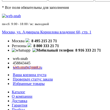
* Все поля обязательны для заполнения
пн-сб: 9:00 - 18:00 / вс: выходной
Москва, ул. Адмирала Корнилова владение 60, стр. 1
Москва
8 495 215 21 71
Регионы
8 800 333 21 71
8 916 333 21 71
web-snab
458843445
Оставить заявку
web-snab@mail.ru
Ваша корзина пуста
Проверьте статус заказа
Избранные товары
Каталог
О компании
Доставка
Гарантия
Прайсы