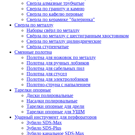
Сверла алмазные трубчатые
Сверла по граниту и камню
Сверла по кафелю перовые
Сверла по керамике "балеринка"
Сверла по металлу
Наборы свёрл по металлу
Свёрла по металлу с шестигранным хвостовиком
Сверла по металлу цилиндрические
Свёрла ступенчатые
Сменные полотна
Полотна для ножовок по металлу
Полотна для ручных лобзиков
Полотна для сабельных пил
Полотна для стусел
Полотна для электролобзиков
Полотно-струна с напылением
Тарелки опорные
Диски полировальные
Насадки полировальные
Тарелки опорные для дрели
Тарелки опорные для УШМ
Ударный инструмент для перфораторов
Зубило SDS-Max
Зубило SDS-Plus
Зубило канальное SDS-Max