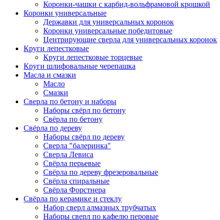
Коронки-чашки с карбид-вольфрамовой крошкой
Коронки универсальные
Державки для универсальных коронок
Коронки универсальные победитовые
Центрирующие сверла для универсальных коронок
Круги лепестковые
Круги лепестковые торцевые
Круги шлифовальные черепашка
Масла и смазки
Масло
Смазки
Сверла по бетону и наборы
Наборы свёрл по бетону
Свёрла по бетону
Свёрла по дереву
Наборы свёрл по дереву
Сверла "балеринка"
Сверла Левиса
Свёрла перьевые
Свёрла по дереву фрезеровальные
Свёрла спиральные
Свёрла Форстнера
Свёрла по керамике и стеклу
Набор сверл алмазных трубчатых
Наборы сверл по кафелю перовые