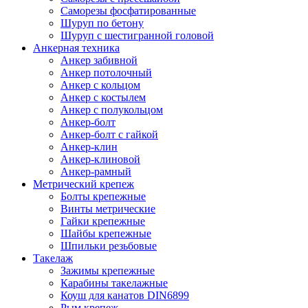
Саморезы фосфатированные
Шуруп по бетону
Шуруп с шестигранной головой
Анкерная техника
Анкер забивной
Анкер потолочный
Анкер с кольцом
Анкер с костылем
Анкер с полукольцом
Анкер-болт
Анкер-болт с гайкой
Анкер-клин
Анкер-клиновой
Анкер-рамный
Метрический крепеж
Болты крепежные
Винты метрические
Гайки крепежные
Шайбы крепежные
Шпильки резьбовые
Такелаж
Зажимы крепежные
Карабины такелажные
Коуш для канатов DIN6899
Рым крепеж