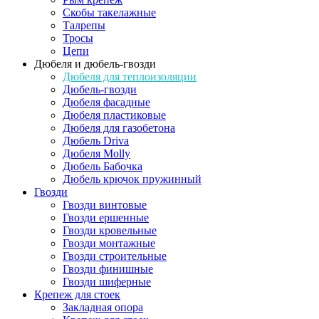
Скобы такелажные
Талрепы
Тросы
Цепи
Дюбеля и дюбель-гвозди
Дюбеля для теплоизоляции
Дюбель-гвозди
Дюбеля фасадные
Дюбеля пластиковые
Дюбеля для газобетона
Дюбель Driva
Дюбеля Molly
Дюбель Бабочка
Дюбель крючок пружинный
Гвозди
Гвозди винтовые
Гвозди ершенные
Гвозди кровельные
Гвозди монтажные
Гвозди строительные
Гвозди финишные
Гвозди шиферные
Крепеж для стоек
Закладная опора