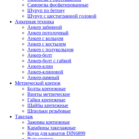
Саморезы фосфатированные
Шуруп по бетону
Шуруп с шестигранной головой
Анкерная техника
Анкер забивной
Анкер потолочный
Анкер с кольцом
Анкер с костылем
Анкер с полукольцом
Анкер-болт
Анкер-болт с гайкой
Анкер-клин
Анкер-клиновой
Анкер-рамный
Метрический крепеж
Болты крепежные
Винты метрические
Гайки крепежные
Шайбы крепежные
Шпильки резьбовые
Такелаж
Зажимы крепежные
Карабины такелажные
Коуш для канатов DIN6899
Рым крепеж