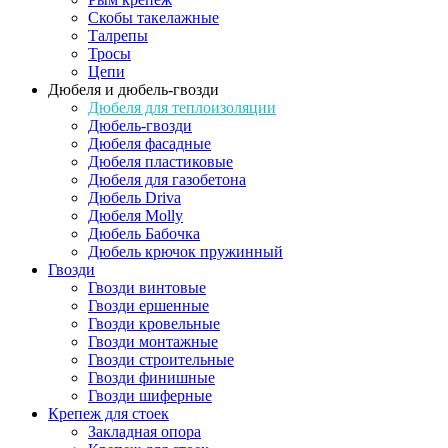
Скобы такелажные
Талрепы
Тросы
Цепи
Дюбеля и дюбель-гвозди
Дюбеля для теплоизоляции
Дюбель-гвозди
Дюбеля фасадные
Дюбеля пластиковые
Дюбеля для газобетона
Дюбель Driva
Дюбеля Molly
Дюбель Бабочка
Дюбель крючок пружинный
Гвозди
Гвозди винтовые
Гвозди ершенные
Гвозди кровельные
Гвозди монтажные
Гвозди строительные
Гвозди финишные
Гвозди шиферные
Крепеж для стоек
Закладная опора