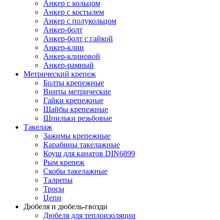
Анкер с кольцом
Анкер с костылем
Анкер с полукольцом
Анкер-болт
Анкер-болт с гайкой
Анкер-клин
Анкер-клиновой
Анкер-рамный
Метрический крепеж
Болты крепежные
Винты метрические
Гайки крепежные
Шайбы крепежные
Шпильки резьбовые
Такелаж
Зажимы крепежные
Карабины такелажные
Коуш для канатов DIN6899
Рым крепеж
Скобы такелажные
Талрепы
Тросы
Цепи
Дюбеля и дюбель-гвозди
Дюбеля для теплоизоляции