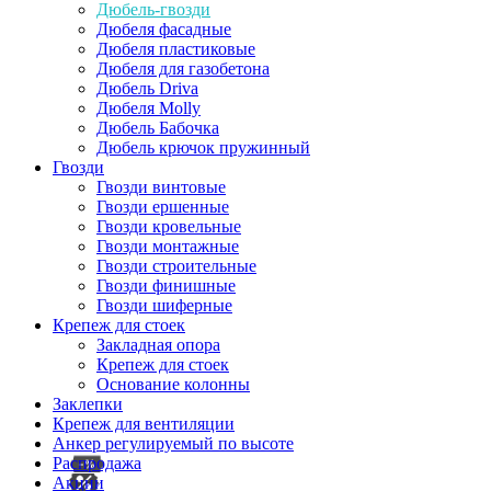
Дюбель-гвозди
Дюбеля фасадные
Дюбеля пластиковые
Дюбеля для газобетона
Дюбель Driva
Дюбеля Molly
Дюбель Бабочка
Дюбель крючок пружинный
Гвозди
Гвозди винтовые
Гвозди ершенные
Гвозди кровельные
Гвозди монтажные
Гвозди строительные
Гвозди финишные
Гвозди шиферные
Крепеж для стоек
Закладная опора
Крепеж для стоек
Основание колонны
Заклепки
Крепеж для вентиляции
Анкер регулируемый по высоте
Распродажа
Акции