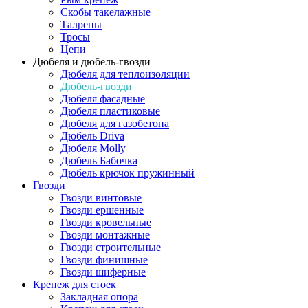
Скобы такелажные
Талрепы
Тросы
Цепи
Дюбеля и дюбель-гвозди
Дюбеля для теплоизоляции
Дюбель-гвозди
Дюбеля фасадные
Дюбеля пластиковые
Дюбеля для газобетона
Дюбель Driva
Дюбеля Molly
Дюбель Бабочка
Дюбель крючок пружинный
Гвозди
Гвозди винтовые
Гвозди ершенные
Гвозди кровельные
Гвозди монтажные
Гвозди строительные
Гвозди финишные
Гвозди шиферные
Крепеж для стоек
Закладная опора