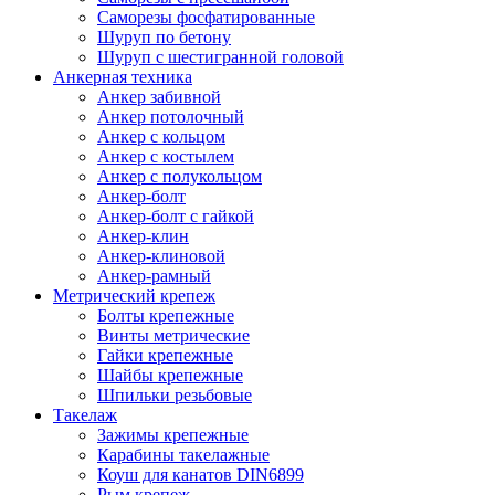
Саморезы фосфатированные
Шуруп по бетону
Шуруп с шестигранной головой
Анкерная техника
Анкер забивной
Анкер потолочный
Анкер с кольцом
Анкер с костылем
Анкер с полукольцом
Анкер-болт
Анкер-болт с гайкой
Анкер-клин
Анкер-клиновой
Анкер-рамный
Метрический крепеж
Болты крепежные
Винты метрические
Гайки крепежные
Шайбы крепежные
Шпильки резьбовые
Такелаж
Зажимы крепежные
Карабины такелажные
Коуш для канатов DIN6899
Рым крепеж