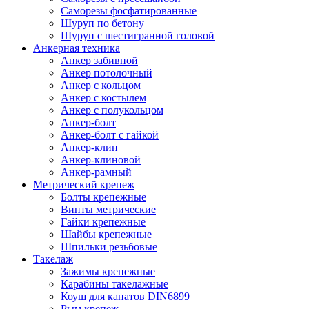
Саморезы фосфатированные
Шуруп по бетону
Шуруп с шестигранной головой
Анкерная техника
Анкер забивной
Анкер потолочный
Анкер с кольцом
Анкер с костылем
Анкер с полукольцом
Анкер-болт
Анкер-болт с гайкой
Анкер-клин
Анкер-клиновой
Анкер-рамный
Метрический крепеж
Болты крепежные
Винты метрические
Гайки крепежные
Шайбы крепежные
Шпильки резьбовые
Такелаж
Зажимы крепежные
Карабины такелажные
Коуш для канатов DIN6899
Рым крепеж