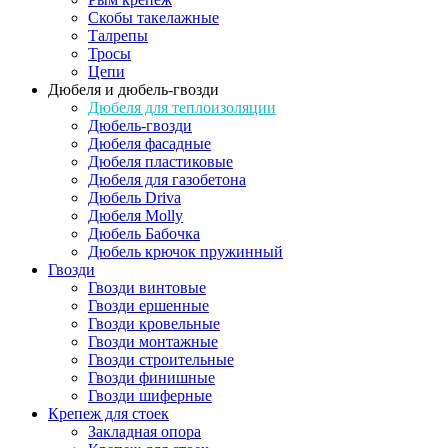
Скобы такелажные
Талрепы
Тросы
Цепи
Дюбеля и дюбель-гвозди
Дюбеля для теплоизоляции
Дюбель-гвозди
Дюбеля фасадные
Дюбеля пластиковые
Дюбеля для газобетона
Дюбель Driva
Дюбеля Molly
Дюбель Бабочка
Дюбель крючок пружинный
Гвозди
Гвозди винтовые
Гвозди ершенные
Гвозди кровельные
Гвозди монтажные
Гвозди строительные
Гвозди финишные
Гвозди шиферные
Крепеж для стоек
Закладная опора