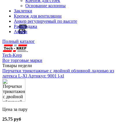
Крепеж для стоек
Основание колонны
Заклепки
Крепеж для вентиляции
Анкер регулируемый по высоте
Распродажа
Акции
Полный каталог
Tech-Krep
Все торговые марки
Товары недели
Перчатки трикотажные с двойной обливной ладонью из
латекса L-Xl
Артикул: 9001 l-xl
Цена за пару
25.75 руб