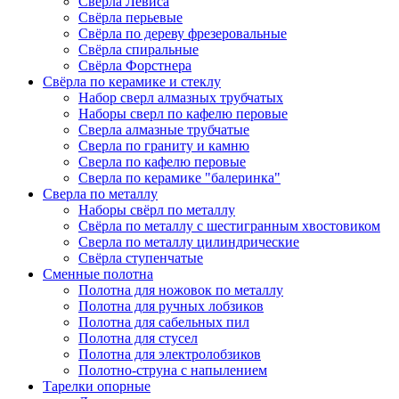
Сверла Левиса
Свёрла перьевые
Свёрла по дереву фрезеровальные
Свёрла спиральные
Свёрла Форстнера
Свёрла по керамике и стеклу
Набор сверл алмазных трубчатых
Наборы сверл по кафелю перовые
Сверла алмазные трубчатые
Сверла по граниту и камню
Сверла по кафелю перовые
Сверла по керамике "балеринка"
Сверла по металлу
Наборы свёрл по металлу
Свёрла по металлу с шестигранным хвостовиком
Сверла по металлу цилиндрические
Свёрла ступенчатые
Сменные полотна
Полотна для ножовок по металлу
Полотна для ручных лобзиков
Полотна для сабельных пил
Полотна для стусел
Полотна для электролобзиков
Полотно-струна с напылением
Тарелки опорные