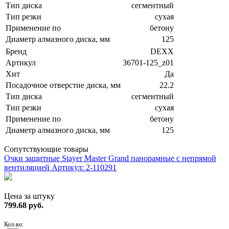
Тип диска
сегментный
Тип резки
сухая
Применение по
бетону
Диаметр алмазного диска, мм
125
Бренд
DEXX
Артикул
36701-125_z01
Хит
Да
Посадочное отверстие диска, мм
22.2
Тип диска
сегментный
Тип резки
сухая
Применение по
бетону
Диаметр алмазного диска, мм
125
Сопутствующие товары
Очки защитные Stayer Master Grand панорамные с непрямой
вентиляцией
Артикул: 2-110291
Цена за штуку
799.68
руб.
Кол-во: