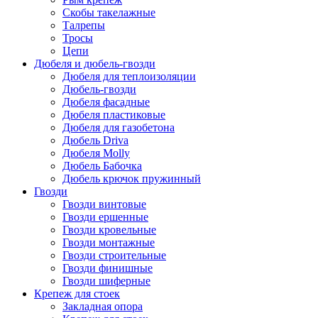
Скобы такелажные
Талрепы
Тросы
Цепи
Дюбеля и дюбель-гвозди
Дюбеля для теплоизоляции
Дюбель-гвозди
Дюбеля фасадные
Дюбеля пластиковые
Дюбеля для газобетона
Дюбель Driva
Дюбеля Molly
Дюбель Бабочка
Дюбель крючок пружинный
Гвозди
Гвозди винтовые
Гвозди ершенные
Гвозди кровельные
Гвозди монтажные
Гвозди строительные
Гвозди финишные
Гвозди шиферные
Крепеж для стоек
Закладная опора