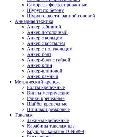
Саморезы фосфатированные
Шуруп по бетону
Шуруп с шестигранной головой
Анкерная техника
Анкер забивной
Анкер потолочный
Анкер с кольцом
Анкер с костылем
Анкер с полукольцом
Анкер-болт
Анкер-болт с гайкой
Анкер-клин
Анкер-клиновой
Анкер-рамный
Метрический крепеж
Болты крепежные
Винты метрические
Гайки крепежные
Шайбы крепежные
Шпильки резьбовые
Такелаж
Зажимы крепежные
Карабины такелажные
Коуш для канатов DIN6899
Рым крепеж