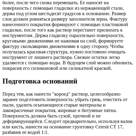
более, после чего снова перемешать. Ее наносят на
поверхность с помощью гладилки из нержавеющей стали,
держа под углом шестьдесят градусов к основанию. Размер
слоя должен ровняться размеру заполнителя зерна. Фактуру
нанесенного покрытия формируют с помощью пластиковой
гладилки, после того как раствор перестанет прилипать к
инструментам. Держа гладилку параллельно поверхности,
круговыми движениями не нажимая на слой, формируете
фактуру скользящими движениями в одну сторону. Чтобы
получалась красивая структура, нужно постоянно очищать
инструмент от лишнего раствора. Свежие остатки легко
удаляются с помощью воды. В будущем слой можно обновить,
покрасив его силиконовой или силикатной краской.
Подготовка оснований
Перед тем, как нанести "короед" раствор, целесообразно
заранее подготовить поверхность: убрать грязь, очистить от
пыли, удалить осыпающиеся старые материалы и
лакокрасочные покрытия, жировые и битумные пятна.
Поверхность должна быть сухой, прочной и не
деформирующейся. Следует предварительно, используя валик
или кисть, нанести на основание грунтовку Ceresit CT 17,
разбавив ее водой 1:1.