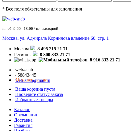
* Все поля обязательны для заполнения
пн-сб: 9:00 - 18:00 / вс: выходной
Москва, ул. Адмирала Корнилова владение 60, стр. 1
Москва
8 495 215 21 71
Регионы
8 800 333 21 71
8 916 333 21 71
web-snab
458843445
Оставить заявку
web-snab@mail.ru
Ваша корзина пуста
Проверьте статус заказа
Избранные товары
Каталог
О компании
Доставка
Гарантия
Прайсы