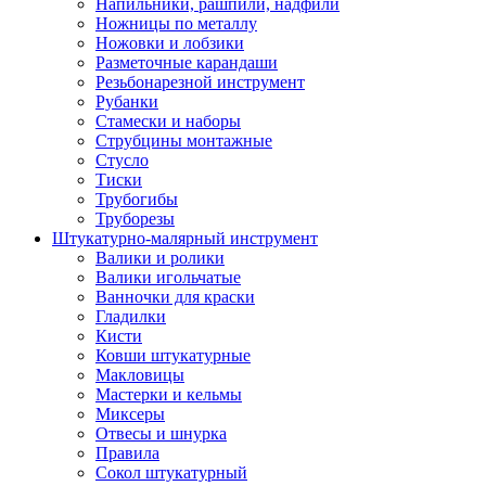
Напильники, рашпили, надфили
Ножницы по металлу
Ножовки и лобзики
Разметочные карандаши
Резьбонарезной инструмент
Рубанки
Стамески и наборы
Струбцины монтажные
Стусло
Тиски
Трубогибы
Труборезы
Штукатурно-малярный инструмент
Валики и ролики
Валики игольчатые
Ванночки для краски
Гладилки
Кисти
Ковши штукатурные
Макловицы
Мастерки и кельмы
Миксеры
Отвесы и шнурка
Правила
Сокол штукатурный