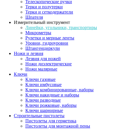
Телескопические ручки
Терки и полутерки
Терки и сеткодержатели
Шпателя
Измерительный инструмент
Линейки, угольники, транспортиры
Микрометры
Рулетки и мерные ленты
Уровни, гидроуровни
Штангенциркули
Ножи и лезвия
Лезвия для ножей
Ножи диэлектрические
Ножи малярные
Ключи
Ключи газовые
Ключи имбусовые
Ключи комбинированные, наборы
Ключи накидные и наборы
Ключи разводные
Ключи рожковые, наборы
Ключи шарнирные
Строительные пистолеты
Пистолеты для герметика
Пистолеты для монтажной пены