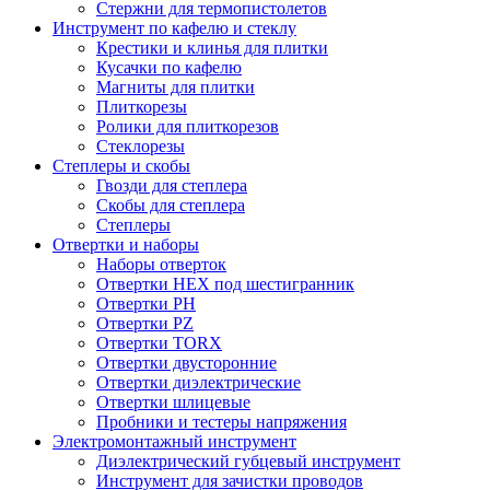
Стержни для термопистолетов
Инструмент по кафелю и стеклу
Крестики и клинья для плитки
Кусачки по кафелю
Магниты для плитки
Плиткорезы
Ролики для плиткорезов
Стеклорезы
Степлеры и скобы
Гвозди для степлера
Скобы для степлера
Степлеры
Отвертки и наборы
Наборы отверток
Отвертки HEX под шестигранник
Отвертки PH
Отвертки PZ
Отвертки TORX
Отвертки двусторонние
Отвертки диэлектрические
Отвертки шлицевые
Пробники и тестеры напряжения
Электромонтажный инструмент
Диэлектрический губцевый инструмент
Инструмент для зачистки проводов