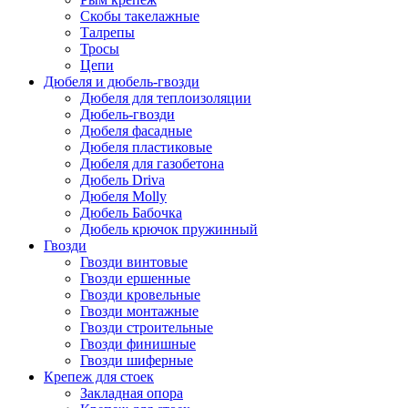
Скобы такелажные
Талрепы
Тросы
Цепи
Дюбеля и дюбель-гвозди
Дюбеля для теплоизоляции
Дюбель-гвозди
Дюбеля фасадные
Дюбеля пластиковые
Дюбеля для газобетона
Дюбель Driva
Дюбеля Molly
Дюбель Бабочка
Дюбель крючок пружинный
Гвозди
Гвозди винтовые
Гвозди ершенные
Гвозди кровельные
Гвозди монтажные
Гвозди строительные
Гвозди финишные
Гвозди шиферные
Крепеж для стоек
Закладная опора