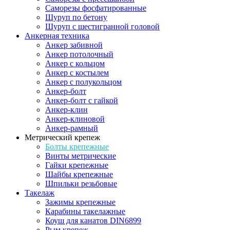
Саморезы фосфатированные
Шуруп по бетону
Шуруп с шестигранной головой
Анкерная техника
Анкер забивной
Анкер потолочный
Анкер с кольцом
Анкер с костылем
Анкер с полукольцом
Анкер-болт
Анкер-болт с гайкой
Анкер-клин
Анкер-клиновой
Анкер-рамный
Метрический крепеж
Болты крепежные
Винты метрические
Гайки крепежные
Шайбы крепежные
Шпильки резьбовые
Такелаж
Зажимы крепежные
Карабины такелажные
Коуш для канатов DIN6899
Рым крепеж