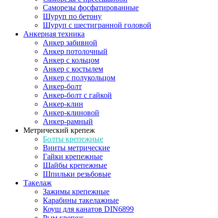
Саморезы фосфатированные
Шуруп по бетону
Шуруп с шестигранной головой
Анкерная техника
Анкер забивной
Анкер потолочный
Анкер с кольцом
Анкер с костылем
Анкер с полукольцом
Анкер-болт
Анкер-болт с гайкой
Анкер-клин
Анкер-клиновой
Анкер-рамный
Метрический крепеж
Болты крепежные
Винты метрические
Гайки крепежные
Шайбы крепежные
Шпильки резьбовые
Такелаж
Зажимы крепежные
Карабины такелажные
Коуш для канатов DIN6899
Рым крепеж