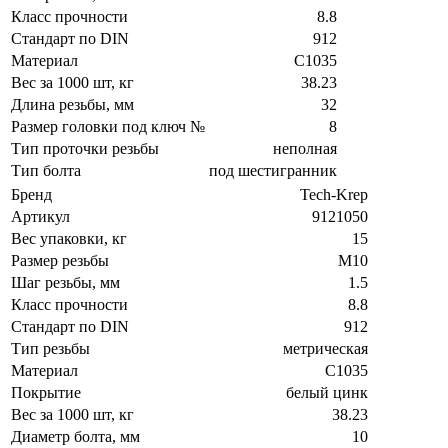
Класс прочности
8.8
Стандарт по DIN
912
Материал
C1035
Вес за 1000 шт, кг
38.23
Длина резьбы, мм
32
Размер головки под ключ №
8
Тип проточки резьбы
неполная
Тип болта
под шестигранник
Бренд
Tech-Krep
Артикул
9121050
Вес упаковки, кг
15
Размер резьбы
М10
Шаг резьбы, мм
1.5
Класс прочности
8.8
Стандарт по DIN
912
Тип резьбы
метрическая
Материал
C1035
Покрытие
белый цинк
Вес за 1000 шт, кг
38.23
Диаметр болта, мм
10