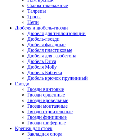
Скобы такелажные
Талрепы
Тросы
Цепи
Дюбеля и дюбель-гвозди
Дюбеля для теплоизоляции
Дюбель-гвозди
Дюбеля фасадные
Дюбеля пластиковые
Дюбеля для газобетона
Дюбель Driva
Дюбеля Molly
Дюбель Бабочка
Дюбель крючок пружинный
Гвозди
Гвозди винтовые
Гвозди ершенные
Гвозди кровельные
Гвозди монтажные
Гвозди строительные
Гвозди финишные
Гвозди шиферные
Крепеж для стоек
Закладная опора