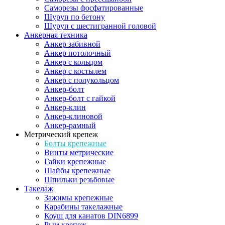
Саморезы фосфатированные
Шуруп по бетону
Шуруп с шестигранной головой
Анкерная техника
Анкер забивной
Анкер потолочный
Анкер с кольцом
Анкер с костылем
Анкер с полукольцом
Анкер-болт
Анкер-болт с гайкой
Анкер-клин
Анкер-клиновой
Анкер-рамный
Метрический крепеж
Болты крепежные
Винты метрические
Гайки крепежные
Шайбы крепежные
Шпильки резьбовые
Такелаж
Зажимы крепежные
Карабины такелажные
Коуш для канатов DIN6899
Рым крепеж