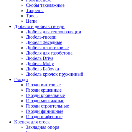
Скобы такелажные
Талрепы
Тросы
Цепи
Дюбеля и дюбель-гвозди
Дюбеля для теплоизоляции
Дюбель-гвозди
Дюбеля фасадные
Дюбеля пластиковые
Дюбеля для газобетона
Дюбель Driva
Дюбеля Molly
Дюбель Бабочка
Дюбель крючок пружинный
Гвозди
Гвозди винтовые
Гвозди ершенные
Гвозди кровельные
Гвозди монтажные
Гвозди строительные
Гвозди финишные
Гвозди шиферные
Крепеж для стоек
Закладная опора