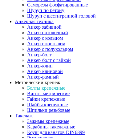
Саморезы фосфатированные
Шуруп по бетону
Шуруп с шестигранной головой
Анкерная техника
Анкер забивной
Анкер потолочный
Анкер с кольцом
Анкер с костылем
Анкер с полукольцом
Анкер-болт
Анкер-болт с гайкой
Анкер-клин
Анкер-клиновой
Анкер-рамный
Метрический крепеж
Болты крепежные
Винты метрические
Гайки крепежные
Шайбы крепежные
Шпильки резьбовые
Такелаж
Зажимы крепежные
Карабины такелажные
Коуш для канатов DIN6899
Рым крепеж