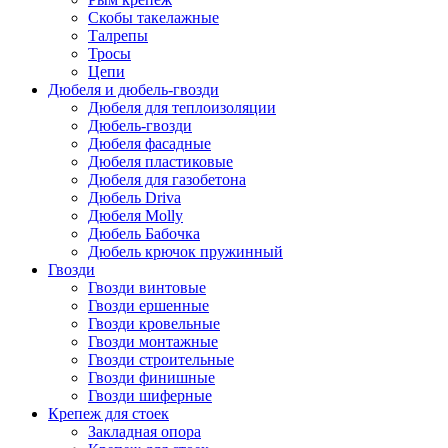
Скобы такелажные
Талрепы
Тросы
Цепи
Дюбеля и дюбель-гвозди
Дюбеля для теплоизоляции
Дюбель-гвозди
Дюбеля фасадные
Дюбеля пластиковые
Дюбеля для газобетона
Дюбель Driva
Дюбеля Molly
Дюбель Бабочка
Дюбель крючок пружинный
Гвозди
Гвозди винтовые
Гвозди ершенные
Гвозди кровельные
Гвозди монтажные
Гвозди строительные
Гвозди финишные
Гвозди шиферные
Крепеж для стоек
Закладная опора