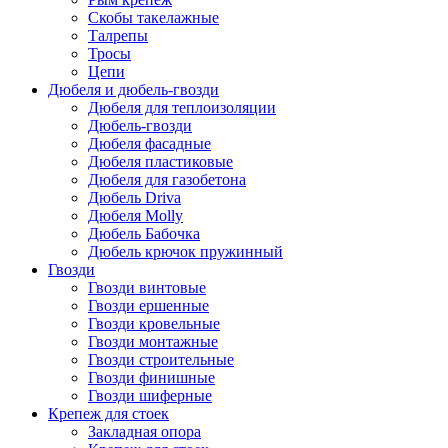
Скобы такелажные
Талрепы
Тросы
Цепи
Дюбеля и дюбель-гвозди
Дюбеля для теплоизоляции
Дюбель-гвозди
Дюбеля фасадные
Дюбеля пластиковые
Дюбеля для газобетона
Дюбель Driva
Дюбеля Molly
Дюбель Бабочка
Дюбель крючок пружинный
Гвозди
Гвозди винтовые
Гвозди ершенные
Гвозди кровельные
Гвозди монтажные
Гвозди строительные
Гвозди финишные
Гвозди шиферные
Крепеж для стоек
Закладная опора