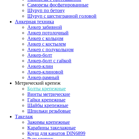
Саморезы фосфатированные
Шуруп по бетону
Шуруп с шестигранной головой
Анкерная техника
Анкер забивной
Анкер потолочный
Анкер с кольцом
Анкер с костылем
Анкер с полукольцом
Анкер-болт
Анкер-болт с гайкой
Анкер-клин
Анкер-клиновой
Анкер-рамный
Метрический крепеж
Болты крепежные
Винты метрические
Гайки крепежные
Шайбы крепежные
Шпильки резьбовые
Такелаж
Зажимы крепежные
Карабины такелажные
Коуш для канатов DIN6899
Рым крепеж