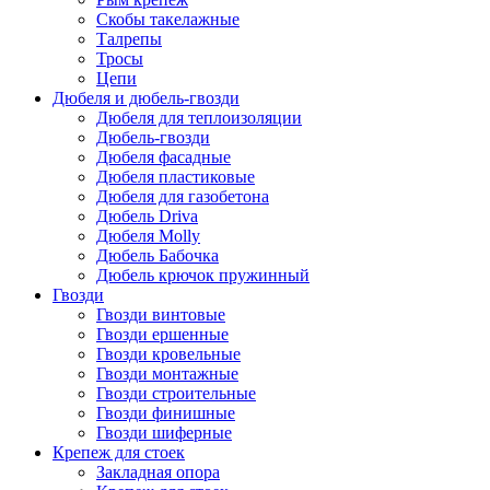
Скобы такелажные
Талрепы
Тросы
Цепи
Дюбеля и дюбель-гвозди
Дюбеля для теплоизоляции
Дюбель-гвозди
Дюбеля фасадные
Дюбеля пластиковые
Дюбеля для газобетона
Дюбель Driva
Дюбеля Molly
Дюбель Бабочка
Дюбель крючок пружинный
Гвозди
Гвозди винтовые
Гвозди ершенные
Гвозди кровельные
Гвозди монтажные
Гвозди строительные
Гвозди финишные
Гвозди шиферные
Крепеж для стоек
Закладная опора