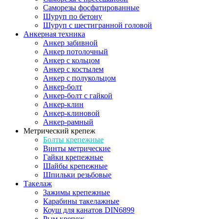
Саморезы фосфатированные
Шуруп по бетону
Шуруп с шестигранной головой
Анкерная техника
Анкер забивной
Анкер потолочный
Анкер с кольцом
Анкер с костылем
Анкер с полукольцом
Анкер-болт
Анкер-болт с гайкой
Анкер-клин
Анкер-клиновой
Анкер-рамный
Метрический крепеж
Болты крепежные
Винты метрические
Гайки крепежные
Шайбы крепежные
Шпильки резьбовые
Такелаж
Зажимы крепежные
Карабины такелажные
Коуш для канатов DIN6899
Рым крепеж