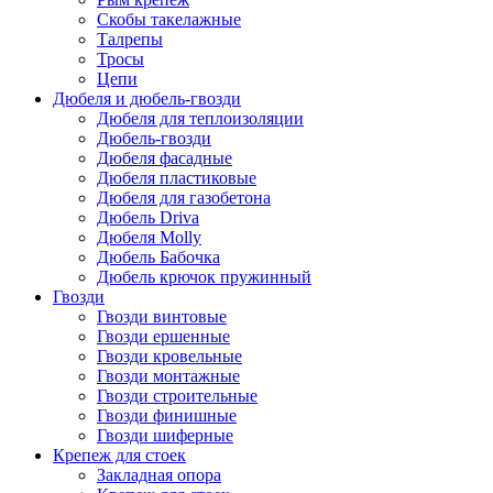
Скобы такелажные
Талрепы
Тросы
Цепи
Дюбеля и дюбель-гвозди
Дюбеля для теплоизоляции
Дюбель-гвозди
Дюбеля фасадные
Дюбеля пластиковые
Дюбеля для газобетона
Дюбель Driva
Дюбеля Molly
Дюбель Бабочка
Дюбель крючок пружинный
Гвозди
Гвозди винтовые
Гвозди ершенные
Гвозди кровельные
Гвозди монтажные
Гвозди строительные
Гвозди финишные
Гвозди шиферные
Крепеж для стоек
Закладная опора