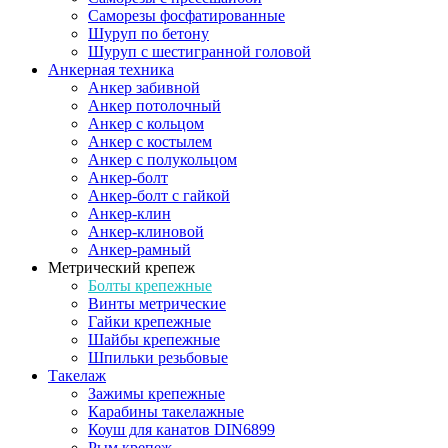
Саморезы фосфатированные
Шуруп по бетону
Шуруп с шестигранной головой
Анкерная техника
Анкер забивной
Анкер потолочный
Анкер с кольцом
Анкер с костылем
Анкер с полукольцом
Анкер-болт
Анкер-болт с гайкой
Анкер-клин
Анкер-клиновой
Анкер-рамный
Метрический крепеж
Болты крепежные
Винты метрические
Гайки крепежные
Шайбы крепежные
Шпильки резьбовые
Такелаж
Зажимы крепежные
Карабины такелажные
Коуш для канатов DIN6899
Рым крепеж