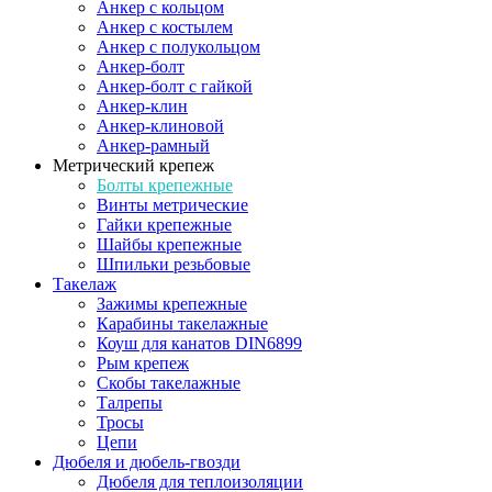
Анкер с кольцом
Анкер с костылем
Анкер с полукольцом
Анкер-болт
Анкер-болт с гайкой
Анкер-клин
Анкер-клиновой
Анкер-рамный
Метрический крепеж
Болты крепежные
Винты метрические
Гайки крепежные
Шайбы крепежные
Шпильки резьбовые
Такелаж
Зажимы крепежные
Карабины такелажные
Коуш для канатов DIN6899
Рым крепеж
Скобы такелажные
Талрепы
Тросы
Цепи
Дюбеля и дюбель-гвозди
Дюбеля для теплоизоляции