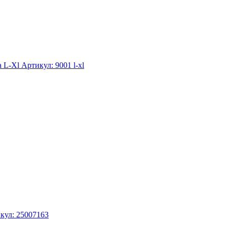
а L-Xl
Артикул: 9001 l-xl
кул: 25007163