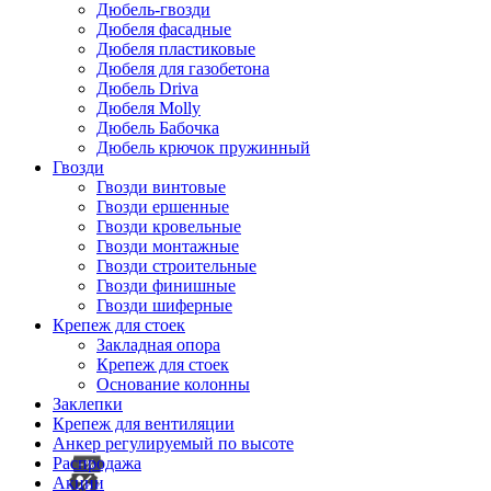
Дюбель-гвозди
Дюбеля фасадные
Дюбеля пластиковые
Дюбеля для газобетона
Дюбель Driva
Дюбеля Molly
Дюбель Бабочка
Дюбель крючок пружинный
Гвозди
Гвозди винтовые
Гвозди ершенные
Гвозди кровельные
Гвозди монтажные
Гвозди строительные
Гвозди финишные
Гвозди шиферные
Крепеж для стоек
Закладная опора
Крепеж для стоек
Основание колонны
Заклепки
Крепеж для вентиляции
Анкер регулируемый по высоте
Распродажа
Акции