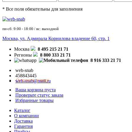
* Все поля обязательны для заполнения
пн-сб: 9:00 - 18:00 / вс: выходной
Москва, ул. Адмирала Корнилова владение 60, стр. 1
Москва
8 495 215 21 71
Регионы
8 800 333 21 71
8 916 333 21 71
web-snab
458843445
Оставить заявку
web-snab@mail.ru
Ваша корзина пуста
Проверьте статус заказа
Избранные товары
Каталог
О компании
Доставка
Гарантия
Прайсы