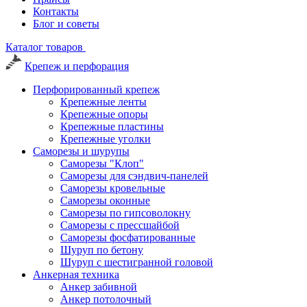
Контакты
Блог и советы
Каталог товаров
Крепеж и перфорация
Перфорированный крепеж
Крепежные ленты
Крепежные опоры
Крепежные пластины
Крепежные уголки
Саморезы и шурупы
Саморезы "Клоп"
Саморезы для сэндвич-панелей
Саморезы кровельные
Саморезы оконные
Саморезы по гипсоволокну
Саморезы с прессшайбой
Саморезы фосфатированные
Шуруп по бетону
Шуруп с шестигранной головой
Анкерная техника
Анкер забивной
Анкер потолочный