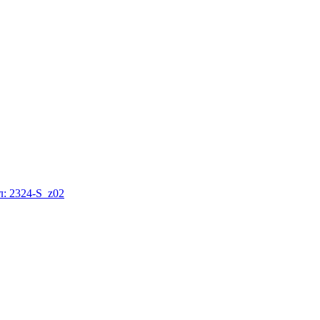
: 2324-S_z02