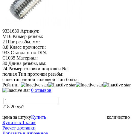
9331630
Артикул:
М16
Размер резьбы:
2
Шаг резьбы, мм:
8.8
Класс прочности:
933
Стандарт по DIN:
C1035
Материал:
30
Длина резьбы, мм:
24
Размер головки под ключ №:
полная
Тип проточки резьбы:
с шестигранной головкой
Тип болта:
Рейтинг
0 отзывов
218.20
руб.
цена за штуку
Купить
количество
Купить в 1 клик
Расчет доставки
Добавить в избранное