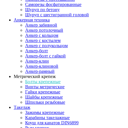
Саморезы фосфатированные
Шуруп по бетону
Шуруп с шестигранной головой
Анкерная техника
Анкер забивной
Анкер потолочный
Анкер с кольцом
Анкер с костылем
Анкер с полукольцом
Анкер-болт
Анкер-болт с гайкой
Анкер-клин
Анкер-клиновой
Анкер-рамный
Метрический крепеж
Болты крепежные
Винты метрические
Гайки крепежные
Шайбы крепежные
Шпильки резьбовые
Такелаж
Зажимы крепежные
Карабины такелажные
Коуш для канатов DIN6899
Рым крепеж