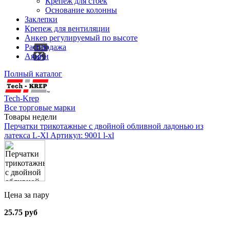
Крепеж для стоек
Основание колонны
Заклепки
Крепеж для вентиляции
Анкер регулируемый по высоте
Распродажа
Акции
Полный каталог
Tech-Krep
Все торговые марки
Товары недели
Перчатки трикотажные с двойной обливной ладонью из
латекса L-Xl
Артикул: 9001 l-xl
Цена за пару
25.75 руб