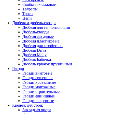
Скобы такелажные
Талрепы
Тросы
Цепи
Дюбеля и дюбель-гвозди
Дюбеля для теплоизоляции
Дюбель-гвозди
Дюбеля фасадные
Дюбеля пластиковые
Дюбеля для газобетона
Дюбель Driva
Дюбеля Molly
Дюбель Бабочка
Дюбель крючок пружинный
Гвозди
Гвозди винтовые
Гвозди ершенные
Гвозди кровельные
Гвозди монтажные
Гвозди строительные
Гвозди финишные
Гвозди шиферные
Крепеж для стоек
Закладная опора