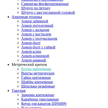
Саморезы фосфатированные
Шуруп по бетону
Шуруп с шестигранной головой
Анкерная техника
Анкер забивной
Анкер потолочный
Анкер с кольцом
Анкер с костылем
Анкер с полукольцом
Анкер-болт
Анкер-болт с гайкой
Анкер-клин
Анкер-клиновой
Анкер-рамный
Метрический крепеж
Болты крепежные
Винты метрические
Гайки крепежные
Шайбы крепежные
Шпильки резьбовые
Такелаж
Зажимы крепежные
Карабины такелажные
Коуш для канатов DIN6899
Рым крепеж