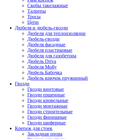
Скобы такелажные
Талрепы
Тросы
Цепи
Дюбеля и дюбель-гвозди
Дюбеля для теплоизоляции
Дюбель-гвозди
Дюбеля фасадные
Дюбеля пластиковые
Дюбеля для газобетона
Дюбель Driva
Дюбеля Molly
Дюбель Бабочка
Дюбель крючок пружинный
Гвозди
Гвозди винтовые
Гвозди ершенные
Гвозди кровельные
Гвозди монтажные
Гвозди строительные
Гвозди финишные
Гвозди шиферные
Крепеж для стоек
Закладная опора