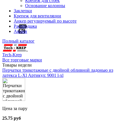
Крепеж для стоек
Основание колонны
Заклепки
Крепеж для вентиляции
Анкер регулируемый по высоте
Распродажа
Акции
Полный каталог
Tech-Krep
Все торговые марки
Товары недели
Перчатки трикотажные с двойной обливной ладонью из
латекса L-Xl
Артикул: 9001 l-xl
Цена за пару
25.75 руб