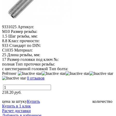
9331025
Артикул:
М10
Размер резьбы:
1.5
Шаг резьбы, мм:
8.8
Класс прочности:
933
Стандарт по DIN:
C1035
Материал:
25
Длина резьбы, мм:
17
Размер головки под ключ №:
полная
Тип проточки резьбы:
с шестигранной головкой
Тип болта:
Рейтинг
0 отзывов
218.20
руб.
цена за штуку
Купить
количество
Купить в 1 клик
Расчет доставки
Добавить в избранное